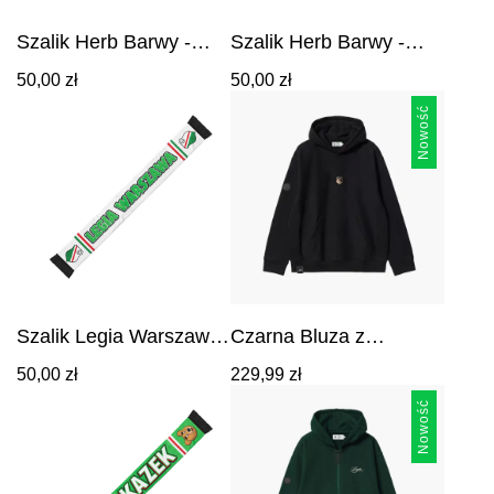
Szalik Herb Barwy -
Szalik Herb Barwy -
zielony
biały
50,00
zł
50,00
zł
Nowość
Szalik Legia Warszawa
Czarna Bluza z
Junior
Kapturem Circle Legia
Cena:
50,00
zł
229,99
zł
Warszawa 1916
229,99
zł
.
Nowość