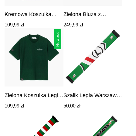
Kremowa Koszulka
Zielona Bluza z
Legia Warszawa Since
Kapturem Legia
Cena:
Cena:
109,99
zł
249,99
zł
1916 Syrenka
Warszawa Since 1916
109,99
zł
.
249,99
zł
.
Syrenka
Nowość
Zielona Koszulka Legia
Szalik Legia Warszawa
Warszawa Since 1916
Herb
Cena:
109,99
zł
50,00
zł
Syrenka
109,99
zł
.