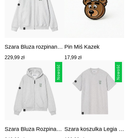
Szara Bluza rozpinana
Pin Miś Kazek
ze stójką Legia
Cena:
229,99
zł
17,99
zł
Warszawa EST.1916
229,99
zł
.
Nowość
Nowość
Szara Bluza Rozpinana
Szara koszulka Legia z
z Kapturem Legia z
Haftem 1916