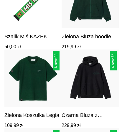
Szalik Miś KAZEK
Zielona Bluza hoodie z
Kapturem Legia
Cena:
50,00
zł
219,99
zł
219,99
zł
.
Nowość
Nowość
Zielona Koszulka Legia
Czarna Bluza z
Kapturem Legia
Cena:
Cena:
109,99
zł
229,99
zł
Warszawa Footballer
109,99
zł
.
229,99
zł
.