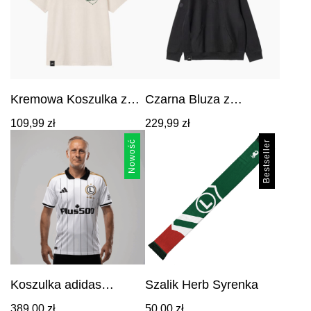
Kremowa Koszulka z
Czarna Bluza z
Haftem Legia
Kapturem z
Cena:
Cena:
109,99
zł
229,99
zł
Warszawa
Haftowanym Herbem i
109,99
zł
.
229,99
zł
.
Legia 1916
Nowość
Bestseller
Koszulka adidas
Szalik Herb Syrenka
domowa 2026/27 -
Cena:
389,00
zł
50,00
zł