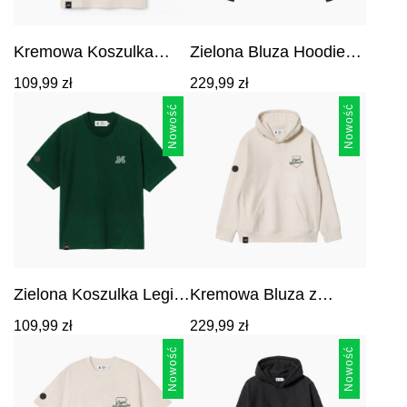
Kremowa Koszulka
Zielona Bluza Hoodie
Legia Warszawa
Legia Warszawa
Cena:
Cena:
109,99
zł
229,99
zł
EST.1916
EST.1916
109,99
zł
.
229,99
zł
.
Nowość
Nowość
Zielona Koszulka Legia
Kremowa Bluza z
Warszawa EST.1916
Kapturem z Haftem
Cena:
Cena:
109,99
zł
229,99
zł
Legia Warszawa
109,99
zł
.
229,99
zł
.
Nowość
Nowość