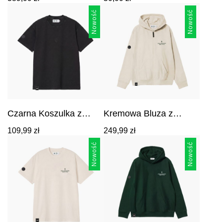
KA6406
389,00
zł
.
Nowość
Nowość
Czarna Koszulka z
Kremowa Bluza z
Haftowanym Herbem i
Kapturem Legia
Cena:
Cena:
109,99
zł
249,99
zł
Legia 1916
Warszawa Since 1916
109,99
zł
.
249,99
zł
.
Syrenka
Nowość
Nowość