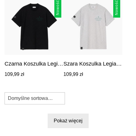
1916
Nowość
Nowość
Czarna Koszulka Legia
Szara Koszulka Legia
Warszawa Footballer
Warszawa Footballer
Cena:
Cena:
109,99
zł
109,99
zł
1916
1916
109,99
zł
.
109,99
zł
.
Domyślne sortowanie
Pokaż więcej