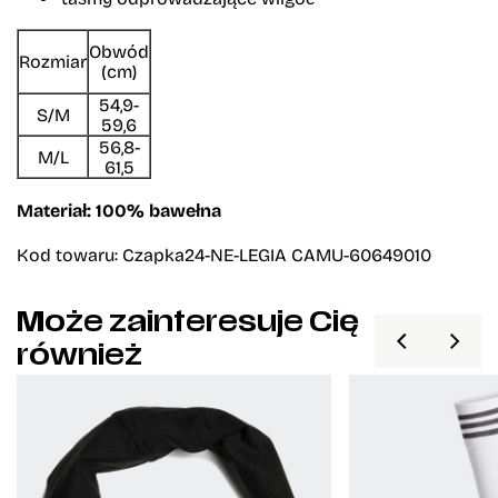
Obwód
Rozmiar
(cm)
54,9-
S/M
59,6
56,8-
M/L
61,5
Materiał: 100% bawełna
Kod towaru: Czapka24-NE-LEGIA CAMU-60649010
Może zainteresuje Cię
również