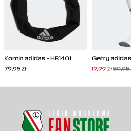
Komin adidas - HB1401
Getry adidas
GN2991
Pierwotna
Aktualna
79,95
zł
19,99
zł
59,95
cena
cena
wynosiła:
wynosi:
59,95
19,99
zł
zł
.
.