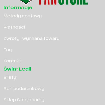
Informacje
Metody dostawy
Płatności
Zwroty i wymiana towaru
Faq
Kontakt
Świat Legii
Bilety
Bon podarunkowy
Sklep Stacjonarny