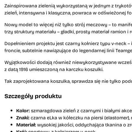
Zainspirowana zielenią wykorzystaną w jednym z tryko
zieleń, intensywna i klasyczna, powraca w odświeżonej for
Nowy model to więcej niż tylko strój meczowy – to manifes
trzy struktury materiału – gładki, prosty materiał ramio
Dopełnieniem projektu jest czarny kołnierz typu v-neck 
froncie, subtelnie nawiązujące do legendarnej linii Teamge
Wyjątkowości dodają również niewykorzystywane wcześnie
z datą 1916 umieszczoną na karczku koszulki.
Tak zaprojektowana koszulka, sprawdza się nie tylko podc
Szczegóły produktu
Kolor:
szmaragdowa zieleń z czarnymi i białymi akc
Znaki:
czarna eLka w kółeczku na piersi (elastomer), 
Materiał:
wysokiej jakości, oddychająca tkanina o z
Krój:
sportowy, z kołnierzem v-neck