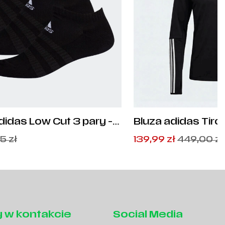
didas Low Cut 3 pary -
Bluza adidas Tiro
Pierwotna
Aktualna
95
zł
139,99
zł
449,00
zł
cena
cena
wynosiła:
wynosi:
449,00
139,99
zł
zł
.
.
 w kontakcie
Social Media