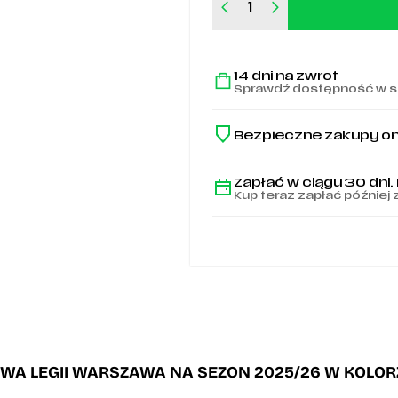
ilość
Koszulka
adidas
wyjazdowa
14 dni na zwrot
2025/26
Sprawdź dostępność w s
-
JD7395
Bezpieczne zakupy on
Zapłać w ciągu 30 dni.
Kup teraz zapłać później 
A LEGII WARSZAWA NA SEZON 2025/26 W KOLOR