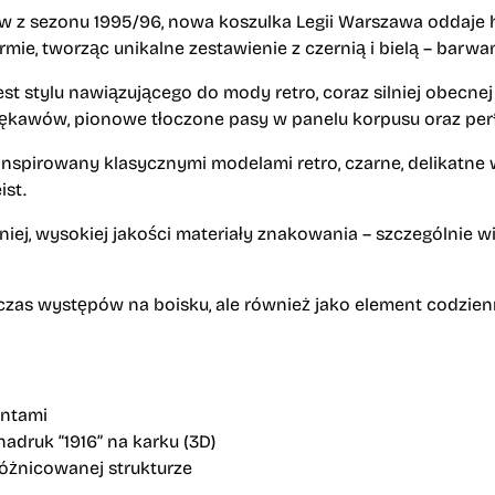
tów z sezonu 1995/96, nowa koszulka Legii Warszawa odda
mie, tworząc unikalne zestawienie z czernią i bielą – barwa
t stylu nawiązującego do mody retro, coraz silniej obecnej 
n i rękawów, pionowe tłoczone pasy w panelu korpusu oraz p
– inspirowany klasycznymi modelami retro, czarne, delikat
ist.
j, wysokiej jakości materiały znakowania – szczególnie w
zas występów na boisku, ale również jako element codzienny
entami
nadruk “1916” na karku (3D)
różnicowanej strukturze