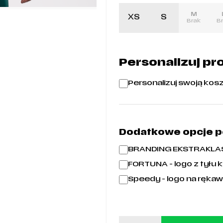
M
XS
S
Brak
B
Personalizuj pr
Personalizuj swoją kosz
Dodatkowe opcje pe
BRANDING EKSTRAKLASA 
FORTUNA - logo z tyłu k
Speedy - logo na rękaw