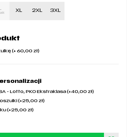
L
XL
2XL
3XL
rak
odukt
ulkę (+
60,00
zł
)
rsonalizacji
- Lotto, PKO Ekstraklasa (+
40,00
zł
)
oszulki (+
25,00
zł
)
ku (+
25,00
zł
)