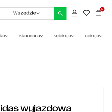
0
Wszędzie
cko
Akcesoria
Kolekcje
Sekcje
didas wyjazdowa