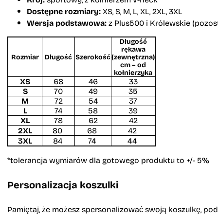
Dostępne rozmiary:
XS, S, M, L, XL, 2XL, 3XL
Wersja podstawowa:
z Plus500 i Królewskie (pozos
Długość
rękawa
Rozmiar
Długość
Szerokość
(zewnętrzna)
cm – od
kołnierzyka
XS
68
46
33
S
70
49
35
M
72
54
37
L
74
58
39
XL
78
62
42
2XL
80
68
42
3XL
84
74
44
*tolerancja wymiarów dla gotowego produktu to +/- 5%
Personalizacja koszulki
Pamiętaj, że możesz spersonalizować swoją koszulkę, pod