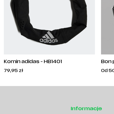
Komin adidas - HB1401
Bon 
79,95
zł
Od
5
Informacje