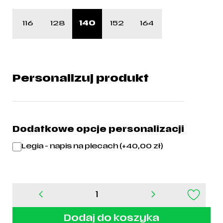
116
128
140
152
164
Personalizuj produkt
Dodatkowe opcje personalizacji
Legia - napis na plecach (+
40,00
zł
)
ilość
Koszulka
junior
Dodaj do koszyka