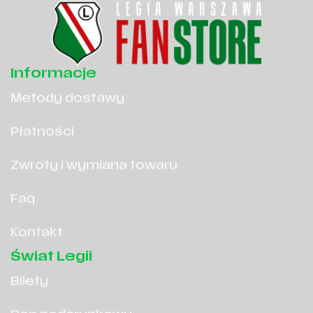
Informacje
Metody dostawy
Płatności
Zwroty i wymiana towaru
Faq
Kontakt
Świat Legii
Bilety