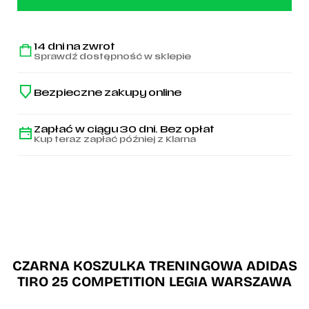
treningowa
adidas
Tiro
25
14 dni na zwrot
Legia
Sprawdź dostępność w sklepie
Warszawa
-
IW0452
Bezpieczne zakupy online
Zapłać w ciągu 30 dni. Bez opłat
Kup teraz zapłać później z Klarna
CZARNA KOSZULKA TRENINGOWA ADIDAS
TIRO 25 COMPETITION LEGIA WARSZAWA