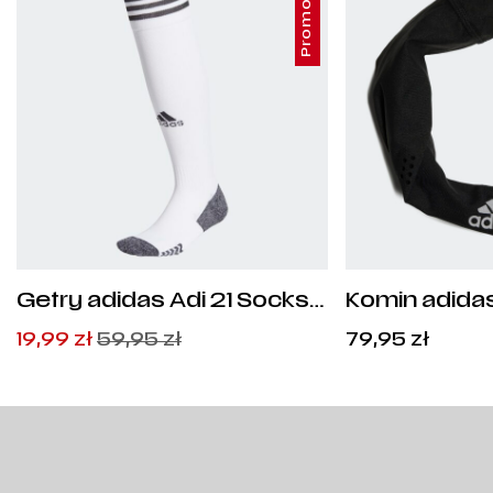
Promocja
Getry adidas Adi 21 Socks -
Komin adidas
GN2991
Pierwotna
Aktualna
19,99
zł
59,95
zł
79,95
zł
cena
cena
wynosiła:
wynosi:
59,95
19,99
zł
zł
.
.