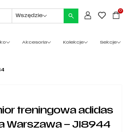
0
Wszędzie
cko
Akcesoria
Kolekcje
Sekcje
44
nior treningowa adidas
ia Warszawa – JI8944