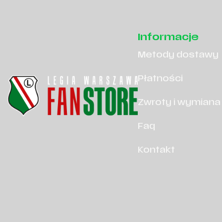
Informacje
Metody dostawy
Płatności
Zwroty i wymiana
Faq
Kontakt