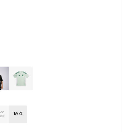
52
164
rak