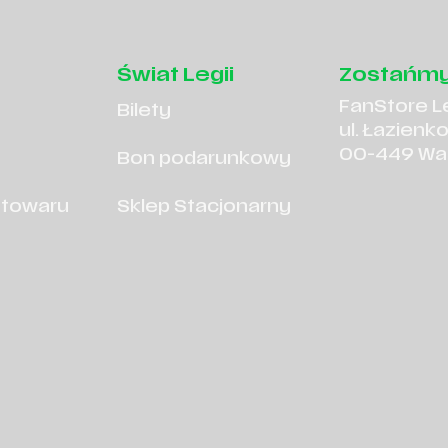
Świat Legii
Zostańmy
FanStore L
Bilety
ul. Łazienk
00-449 Wa
Bon podarunkowy
 towaru
Sklep Stacjonarny