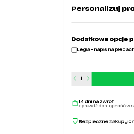
Personalizuj pr
Dodatkowe opcje pe
Legia - napis na plecach
ilość
Koszulka
junior
treningowa
14 dni na zwrot
adidas
Sprawdź dostępność w s
Tiro
25
Legia
Bezpieczne zakupy on
Warszawa
-