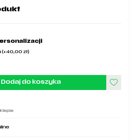
odukt
rsonalizacji
 (+
40,00
zł
)
Dodaj do koszyka
klepie
line