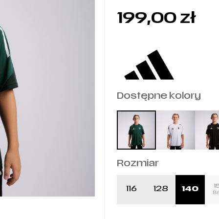
199,00
zł
Dostępne kolory
Rozmiar
1
116
128
140
B