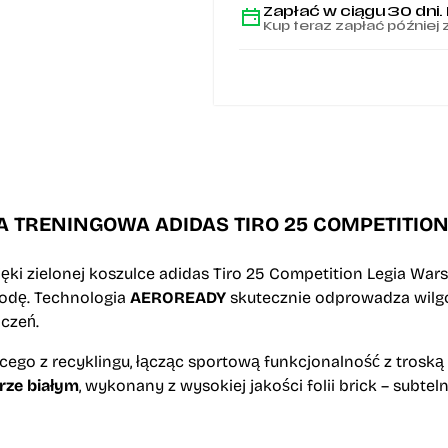
JI8944
Zapłać w ciągu 30 dni.
Kup teraz zapłać później 
A TRENINGOWA ADIDAS TIRO 25 COMPETITIO
ki zielonej koszulce adidas Tiro 25 Competition Legia War
odę. Technologia
AEROREADY
skutecznie odprowadza wilgoć
czeń.
ego z recyklingu, łącząc sportową funkcjonalność z troską
rze białym
, wykonany z wysokiej jakości folii brick – subte