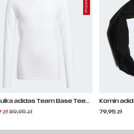
Promocja
ulka adidas Team Base Tee
Komin adid
or - GN5713
wotna
alna
9
zł
89,95
zł
79,95
zł
iła:
si:
5
9
zł
zł
.
.