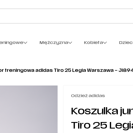
reningowe
Mężczyzna
Kobieta
Dzie
or treningowa adidas Tiro 25 Legia Warszawa – JI89
Odzież adidas
Koszulka ju
Tiro 25 Leg