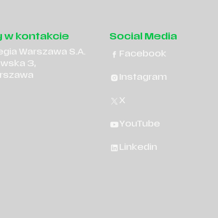
 w kontakcie
Social Media
egia Warszawa S.A.
Facebook
owska 3,
rszawa
Instagram
X
YouTube
Linkedin