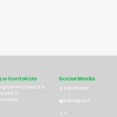
 w kontakcie
Social Media
egia Warszawa S.A.
Facebook
owska 3,
rszawa
Instagram
X