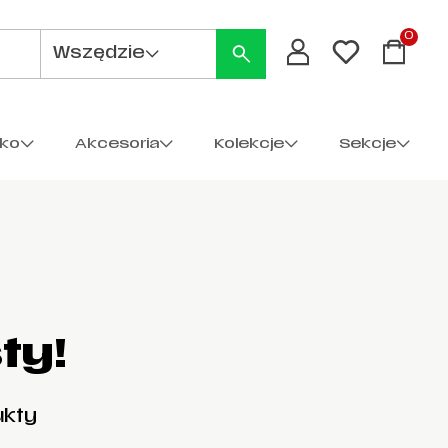
0
Wszędzie
cko
Akcesoria
Kolekcje
Sekcje
ty!
ukty