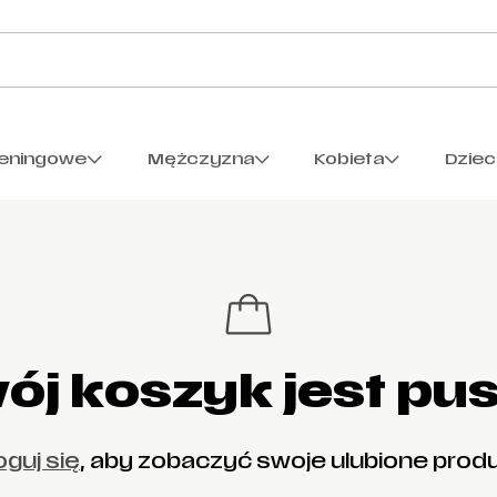
reningowe
Mężczyzna
Kobieta
Dzie
ój koszyk jest pus
oguj się
, aby zobaczyć swoje ulubione prod