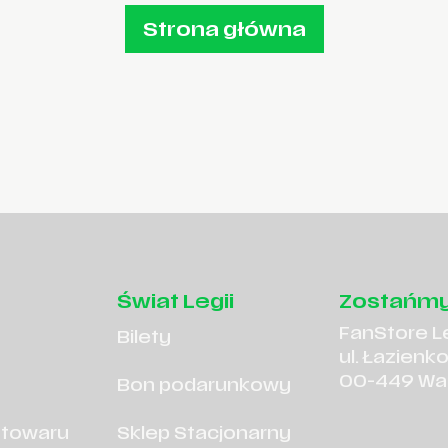
Strona główna
Świat Legii
Zostańmy
FanStore L
Bilety
ul. Łazienk
00-449 Wa
Bon podarunkowy
 towaru
Sklep Stacjonarny