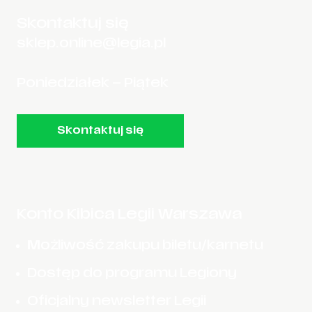
Skontaktuj się
sklep.online@legia.pl
Poniedziałek – Piątek
Skontaktuj się
Konto Kibica Legii Warszawa
Możliwość zakupu biletu/karnetu
Dostęp do programu Legiony
Oficjalny newsletter Legii