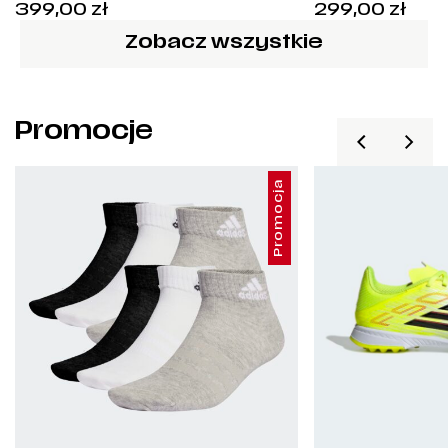
Cena:
Cen
399,00
zł
299,00
zł
KA5023
2026/27 – 
399,00
zł
.
299
Zobacz wszystkie
Promocje
Promocja