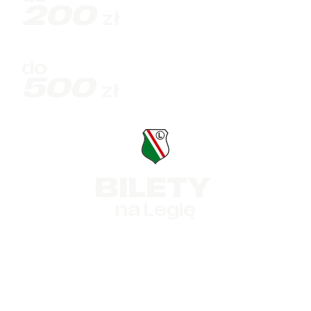
200
zł
do
500
zł
BILETY
na Legię