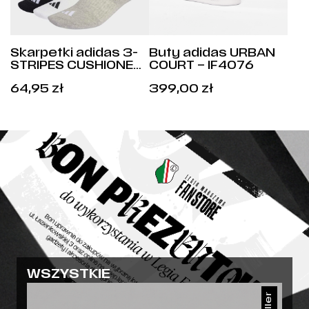
Skarpetki adidas 3-
Buty adidas URBAN
STRIPES CUSHIONED
COURT – IF4076
SPORTSWEAR 3
Cena:
Cena:
64,95
zł
399,00
zł
PARY – KC9640
64,95
zł
.
399,00
zł
.
WSZYSTKIE