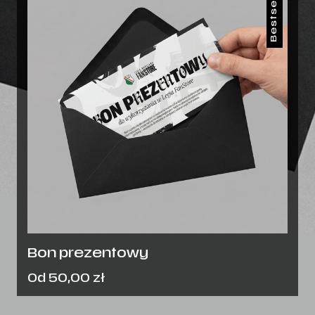
Bestseller
Bon prezentowy
Cena
Od
50,00
zł
od:
50,00
zł
.