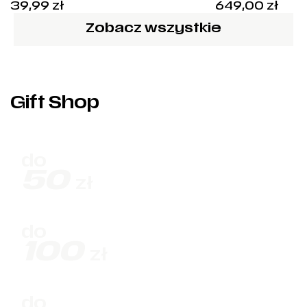
39,99
zł
649,00
zł
rozm.5 – KE5
Zobacz wszystkie
Gift Shop
do
50
zł
do
100
zł
do