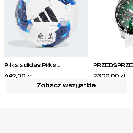
Piłka adidas Piłka
PRZEDSPRZE
Ekstraklasa 26/27 Pro
Vostok 100 la
649,00
zł
2300,00
zł
rozm.5 – KE5151
Zapaśniczej 
Warszawa
Zobacz wszystkie