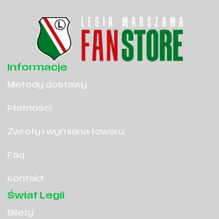
Informacje
Metody dostawy
Płatności
Zwroty i wymiana towaru
Faq
Kontakt
Świat Legii
Bilety