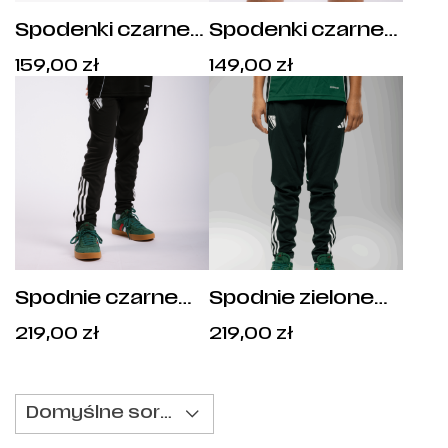
Spodenki czarne
Spodenki czarne
treningowe adidas
junior treningowe
Cena:
Cena:
159,00
zł
149,00
zł
Tiro 25 Legia
adidas Tiro 25
159,00
zł
.
149,00
zł
.
Warszawa -
Legia Warszawa -
JF0571
IW0443
Spodnie czarne
Spodnie zielone
junior treningowe
junior treningowe
Cena:
Cena:
219,00
zł
219,00
zł
adidas Tiro 25
adidas Tiro 25
219,00
zł
.
219,00
zł
.
Legia Warszawa -
Legia Warszawa -
IW0451
JI6580
Domyślne sortowanie