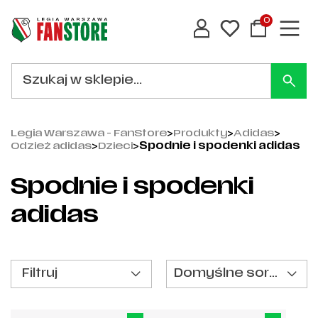
0
Legia Warszawa - FanStore
>
Produkty
>
Adidas
>
Odzież adidas
>
Dzieci
>
Spodnie i spodenki adidas
Spodnie i spodenki
adidas
Filtruj
Domyślne sortowanie