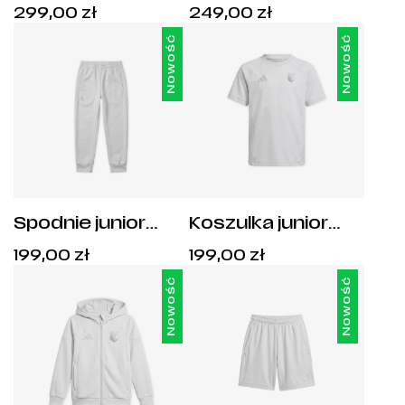
adidas Tiro 25
adidas Tiro 25
Cena:
Cena:
299,00
zł
249,00
zł
Legia Warszawa -
Legia Warszawa -
299,00
zł
.
249,00
zł
.
JC7002
JC6947
Nowość
Nowość
Spodnie junior
Koszulka junior
adidas Tiro 25
adidas Tiro 25
Cena:
Cena:
199,00
zł
199,00
zł
Travel Legia
Travel Legia
199,00
zł
.
199,00
zł
.
Warszawa -
Warszawa -
Nowość
Nowość
JC5128
JY5941