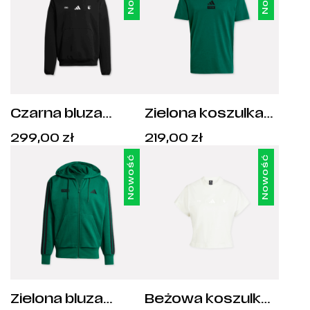
Czarna bluza
Zielona koszulka
męska adidas
męska adidas 1916
Cena:
Cena:
299,00
zł
219,00
zł
Herb 1916 -
- JF1096
299,00
zł
.
219,00
zł
.
JD4954
Nowość
Nowość
Zielona bluza
Beżowa koszulka