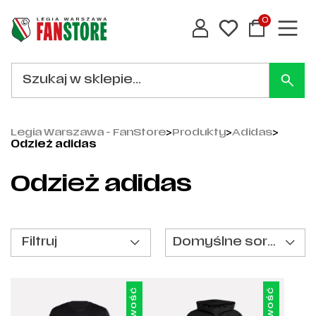
0
Legia Warszawa - FanStore
>
Produkty
>
Adidas
>
Odzież adidas
Odzież adidas
Filtruj
Domyślne sortowanie
Nowość
Nowość