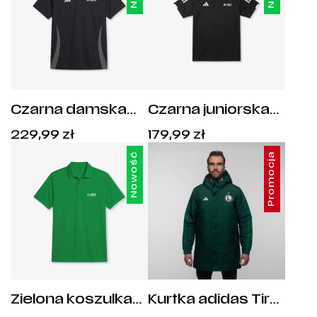
Czarna damska
Czarna juniorska
koszulka polo
koszulka polo
Cena:
Cena:
229,99
zł
179,99
zł
adidas Legia Golf
adidas Legia Golf
229,99
zł
.
179,99
zł
.
Club - IP1873
Club - HS3586
Nowość
Promocja
Zielona koszulka
Kurtka adidas Tiro
polo adidas Legia
23 - HT6465