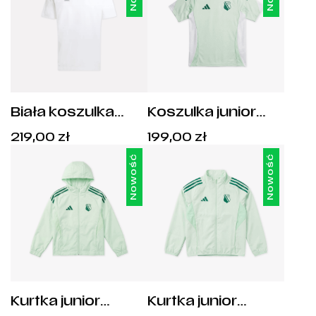
Biała koszulka
Koszulka junior
męska adidas x
treningowa adidas
Cena:
Cena:
219,00
zł
199,00
zł
Legia Warszawa
Tiro 25 Legia
219,00
zł
.
199,00
zł
.
stadion - JZ5007
Warszawa -
Nowość
Nowość
JC6998
Kurtka junior
Kurtka junior