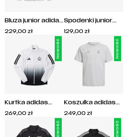
Bluza junior adidas
Spodenki junior
Tiro 25 Travel
Tiro 25 Travel
Cena:
Cena:
229,00
zł
129,00
zł
Legia Warszawa -
Legia Warszawa -
229,00
zł
.
129,00
zł
.
JC5126
JY5939
Nowość
Nowość
Kurtka adidas
Koszulka adidas
Legia Warszawa -
Tiro 25 Travel
Cena:
Cena:
269,00
zł
249,00
zł
JF9046
Legia Warszawa -
269,00
zł
.
249,00
zł
.
JY5947
Nowość
Nowość