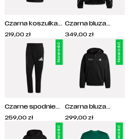
Czarna koszulka
Czarna bluza
męska adidas 1916
męska adidas
Cena:
Cena:
219,00
zł
349,00
zł
Legia Warszawa -
Herb Legia
219,00
zł
.
349,00
zł
.
JF3615
Warszawa - JN1821
Nowość
Nowość
Czarne spodnie
Czarna bluza
dresowe męskie
męska adidas 1916
Cena:
Cena:
259,00
zł
299,00
zł
adidas Legia
Legia Warszawa -
259,00
zł
.
299,00
zł
.
Warszawa -
JI8768
Nowość
Nowość
JD4910