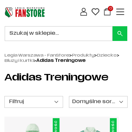
0
Legia Warszawa - FanStore
>
Produkty
>
Dziecko
>
Bluzy i kurtki
>
Adidas Treningowe
Adidas Treningowe
Filtruj
Domyślne sortowanie
Nowość
Nowość