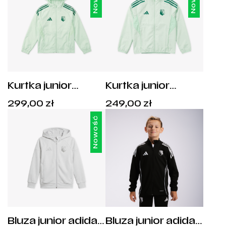
Kurtka junior
Kurtka junior
adidas Tiro 25
adidas Tiro 25
Cena:
Cena:
299,00
zł
249,00
zł
Legia Warszawa -
Legia Warszawa -
299,00
zł
.
249,00
zł
.
JC7002
JC6947
Nowość
Bluza junior adidas
Bluza junior adidas