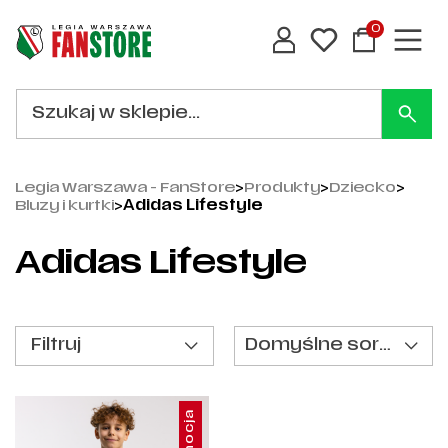
0
Legia Warszawa - FanStore
>
Produkty
>
Dziecko
>
Bluzy i kurtki
>
Adidas Lifestyle
Adidas Lifestyle
Filtruj
Domyślne sortowanie