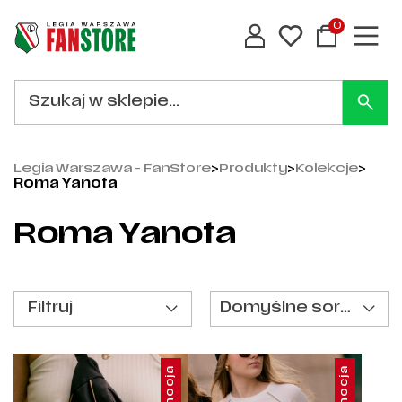
0
Legia Warszawa - FanStore
>
Produkty
>
Kolekcje
>
Roma Yanota
Roma Yanota
Filtruj
Domyślne sortowanie
Promocja
Promocja