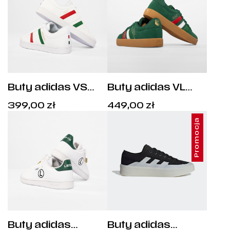
Buty adidas VS
Buty adidas VL
Pace 2.0 - HP6012
Court 3.0 - IH4790
Cena:
Cena:
399,00
zł
449,00
zł
399,00
zł
.
449,00
zł
.
Promocja
Buty adidas
Buty adidas