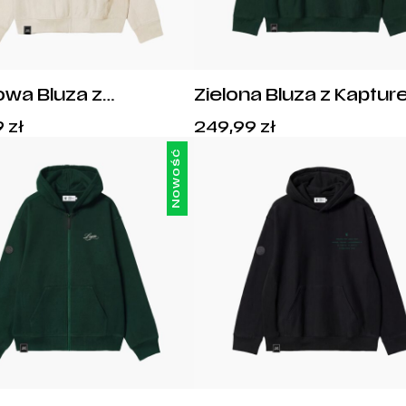
wa Bluza z
Zielona Bluza z Kaptu
rem Legia Warszawa
Legia Warszawa Since 
Cena:
Cena:
9
zł
249,99
zł
 1916 Syrenka
Syrenka
249,99
zł
.
249,99
zł
.
Nowość