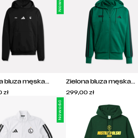
Nowość
a bluza męska
Zielona bluza męska
s Herb 1916 - JD4954
adidas 1916 - JD1869
Cena:
Cena:
0
zł
299,00
zł
299,00
zł
.
299,00
zł
.
Nowość