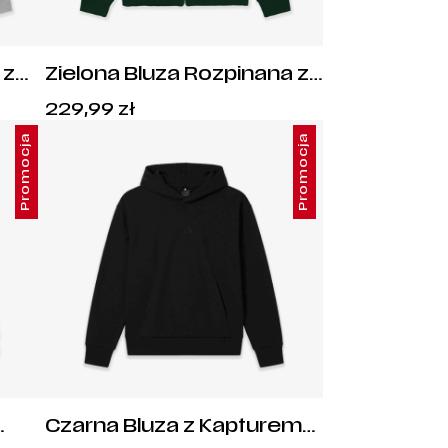
 z
Zielona Bluza Rozpinana z
enka
Kapturem – Złota Syrenka
Cena:
229,99
zł
229,99
zł
.
Promocja
Promocja
Czarna Bluza z Kapturem
Deyna
adidas Deyna - IX1253