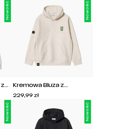
Nowość
Nowość
 z
Kremowa Bluza z
tem
Kapturem Legia Warszawa
Cena:
229,99
zł
EST.1916
229,99
zł
.
Nowość
Nowość