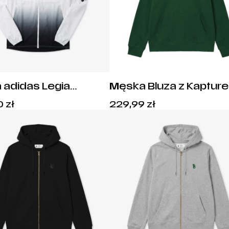
 adidas Legia
Męska Bluza z Kaptur
awa - JF9046
Legia Kosz – Mistrz Pol
Cena:
Cena:
0
zł
229,99
zł
2025
269,00
zł
.
229,99
zł
.