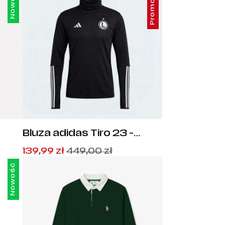
Nowość
Promocja
Bluza adidas Tiro 23 -
HI3045
Pierwotna
Aktualna
139,99
zł
449,00
zł
cena
cena
Nowość
wynosiła:
wynosi:
449,00
139,99
zł
zł
.
.