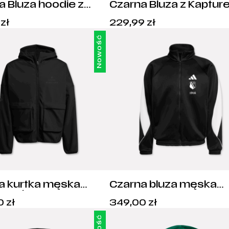
a Bluza hoodie z
Czarna Bluza z Kaptu
rem Legia
Legia Warszawa Footba
Cena:
Cena:
9
zł
229,99
zł
1916
219,99
zł
.
229,99
zł
.
Nowość
a kurtka męska
Czarna bluza męska
 Softshell Herb
adidas Herb Legia
Cena:
Cena:
0
zł
349,00
zł
 Warszawa - JF3300
Warszawa - JN1821
399,00
zł
.
349,00
zł
.