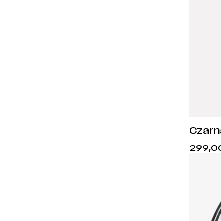
Czarn
adida
299,0