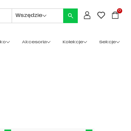
0
Wszędzie
cko
Akcesoria
Kolekcje
Sekcje