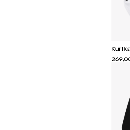
Kurtka
Warsz
269,0