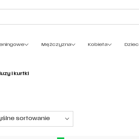
reningowe
Mężczyzna
Kobieta
Dzie
luzy i kurtki
ślne sortowanie