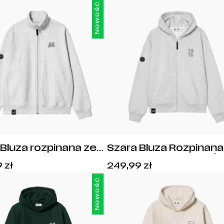
Nowość
 Bluza rozpinana ze
Szara Bluza Rozpinana
ą Legia Warszawa
Kapturem Legia z Haf
Cena:
Cena:
9
zł
249,99
zł
916
1916
229,99
zł
.
249,99
zł
.
Nowość