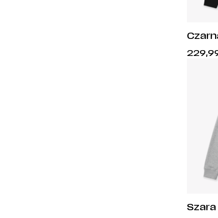
Czarn
229,9
Szara 
Syren