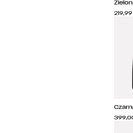
Zielon
Kaptu
219,9
Czarn
adidas
399,0
Legia