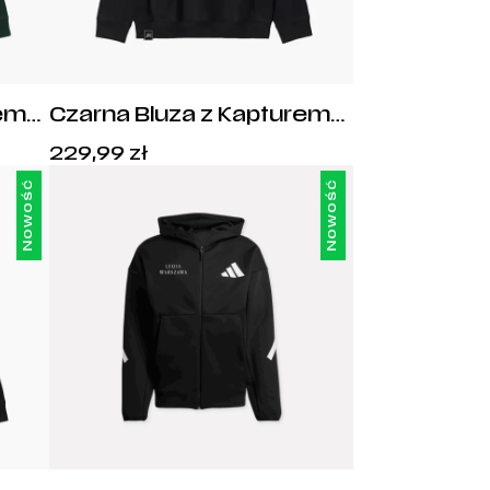
rem
Czarna Bluza z Kapturem
1916
Circle Legia Warszawa 1916
Cena:
229,99
zł
229,99
zł
.
Nowość
Nowość