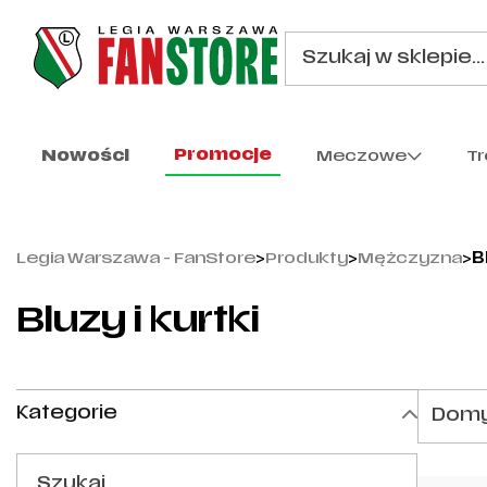
Promocje
Nowości
Meczowe
T
Legia Warszawa - FanStore
>
Produkty
>
Mężczyzna
>
B
Bluzy i kurtki
Kategorie
Domy