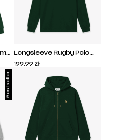
em
Longsleeve Rugby Polo
ski
Royal Green Syrenka
Cena:
199,99
zł
199,99
zł
.
Bestseller