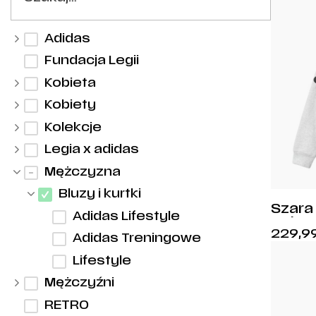
Adidas
Fundacja Legii
Kobieta
Kobiety
Kolekcje
Legia x adidas
Mężczyzna
Bluzy i kurtki
Szara
Adidas Lifestyle
stójk
229,9
EST.1
Adidas Treningowe
Lifestyle
Mężczyźni
RETRO