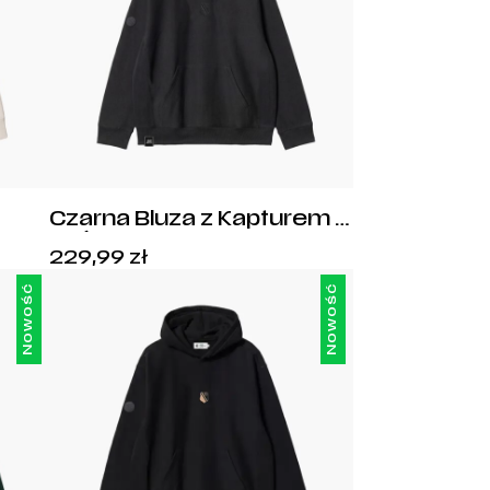
Czarna Bluza z Kapturem z
gia
Haftowanym Herbem i
Cena:
229,99
zł
Legia 1916
229,99
zł
.
Nowość
Nowość