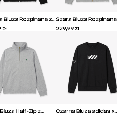
a Bluza Rozpinana z
Szara Bluza Rozpinana
Kapturem – Mono Herb
Kapturem – Złota Syr
Cena:
Cena:
9
zł
229,99
zł
229,99
zł
.
229,99
zł
.
Bluza Half-Zip z
Czarna Bluza adidas x
ką
Legia Copa Mundial i 