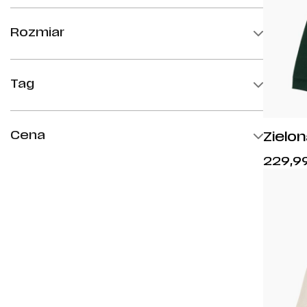
Sekcje
Rozmiar
Treningowe
Wszystkie
Tag
Bestsellery
XS
Cena
Zielon
Nowości
S
Warsz
Promocje
229,9
M
min.
maks.
RETRO
L
XL
2XL
3XL