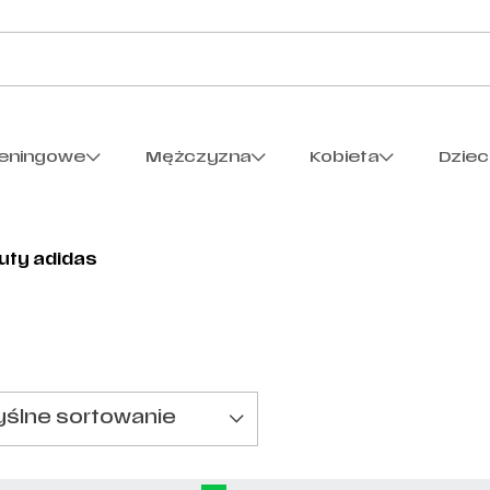
reningowe
Mężczyzna
Kobieta
Dzie
uty adidas
ślne sortowanie