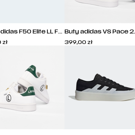
didas F50 Elite LL FG
Buty adidas VS Pace 2.
458
HP6012
Cena:
Cena:
0
zł
399,00
zł
1169,00
zł
.
399,00
zł
.