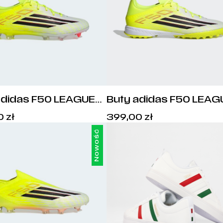
adidas F50 LEAGUE
Buty adidas F50 LEAG
G- JR8995
TF - JR8978
Cena:
Cena:
0
zł
399,00
zł
399,00
zł
.
399,00
zł
.
Nowość