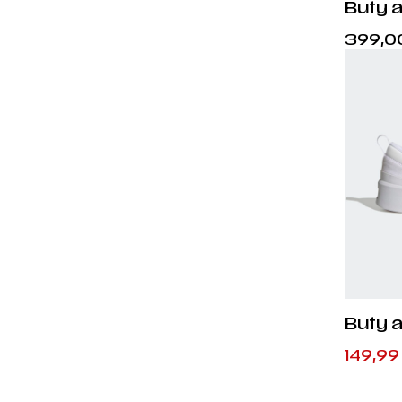
Buty 
- IF4
399,0
Buty a
GX41
Pierwo
Aktual
149,9
cena
cena
wynosi
wynosi