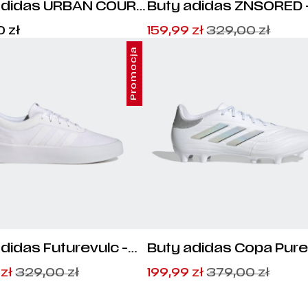
adidas URBAN COURT
Buty adidas ZNSORED 
076
HP5987
Cena:
Pierwotna
Aktualna
0
zł
159,99
zł
329,00
zł
399,00
zł
.
cena
cena
Promocja
wynosiła:
wynosi:
329,00
159,99
zł
zł
.
.
didas Futurevulc -
Buty adidas Copa Pure 
93
League FG - IE7493
tna
na
Pierwotna
Aktualna
9
zł
329,00
zł
199,99
zł
379,00
zł
cena
cena
ła:
:
wynosiła:
wynosi: