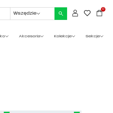
0
Wszędzie
cko
Akcesoria
Kolekcje
Sekcje