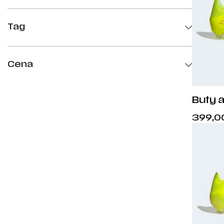
Tag
Nowości
36
Cena
Promocje
36 2/3
37 1/3
min.
maks.
Buty 
38
FG/M
38 2/3
399,0
39 1/3
40
40 2/3
41 1/3
42
42 2/3