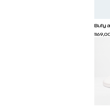
43 1/3
44
44 2/3
45 1/3
Buty a
- JR6
46
1169,0
46 2/3
47 1/3
48
48 2/3
49 1/3