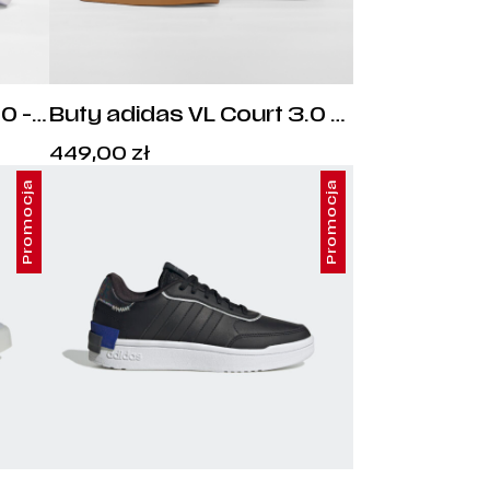
0 -
Buty adidas VL Court 3.0 -
IH4790
Cena:
449,00
zł
449,00
zł
.
Promocja
Promocja