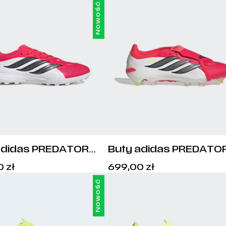
Nowość
adidas PREDATOR
Buty adidas PREDATO
E TF - KI8743
PRO FG - JS0950
Cena:
Cena:
0
zł
699,00
zł
399,00
zł
.
699,00
zł
.
Nowość