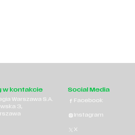
 w kontakcie
Social Media
egia Warszawa S.A.
Facebook
owska 3,
rszawa
Instagram
X