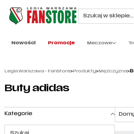
Nowości
Promocje
Meczowe
T
Legia Warszawa - FanStore
>
Produkty
>
Mężczyzna
>
B
Buty adidas
Kategorie
Domy