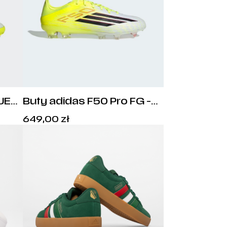
UE
Buty adidas F50 Pro FG -
JR8949
Cena:
649,00
zł
649,00
zł
.