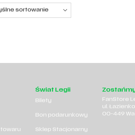
0
9
zł
zł
.
.
379,00
199,99
zł
zł
.
.
ślne sortowanie
Świat Legii
Zostańmy
FanStore L
Bilety
ul. Łazienk
00-449 Wa
Bon podarunkowy
 towaru
Sklep Stacjonarny