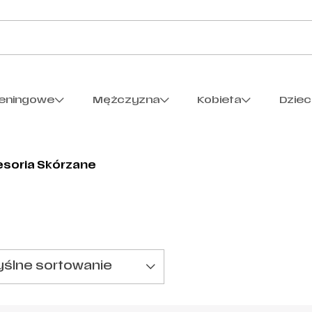
reningowe
Mężczyzna
Kobieta
Dzie
soria Skórzane
ślne sortowanie