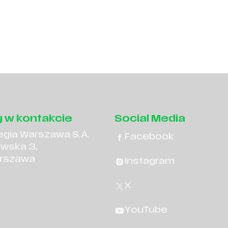
 w kontakcie
Social Media
egia Warszawa S.A.
Facebook
owska 3,
rszawa
Instagram
X
YouTube