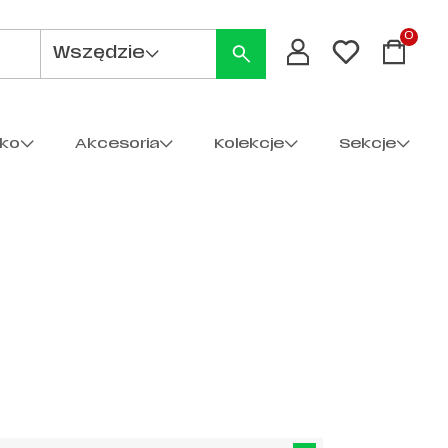
0
Wszędzie
cko
Akcesoria
Kolekcje
Sekcje