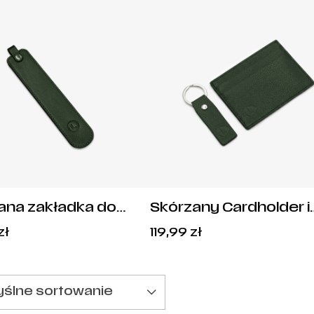
ana zakładka do
Skórzany Cardholder i
i Herb Legia
Brelok Herb Legia
zł
119,99
zł
zawa
Warszawa
ślne sortowanie