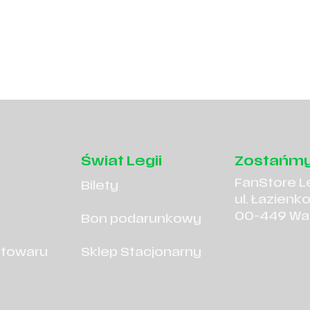
Świat Legii
Zostańmy
FanStore L
Bilety
ul. Łazienk
00-449 Wa
Bon podarunkowy
 towaru
Sklep Stacjonarny