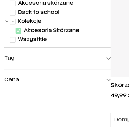
Akcesoria skórzane
Back to school
Kolekcje
Akcesoria Skórzane
Wszystkie
Tag
Nowości
Cena
Skórz
książk
min.
maks.
49,99
Wars
Domy