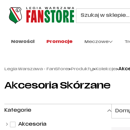
Nowości
Promocje
Meczowe
T
Legia Warszawa - FanStore
>
Produkty
>
Kolekcje
>
Akce
Akcesoria Skórzane
Kategorie
Domy
Akcesoria