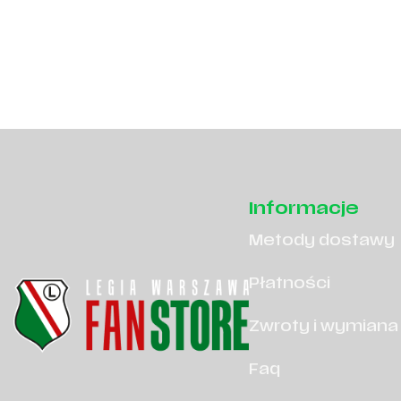
Informacje
Metody dostawy
Płatności
Zwroty i wymiana
Faq