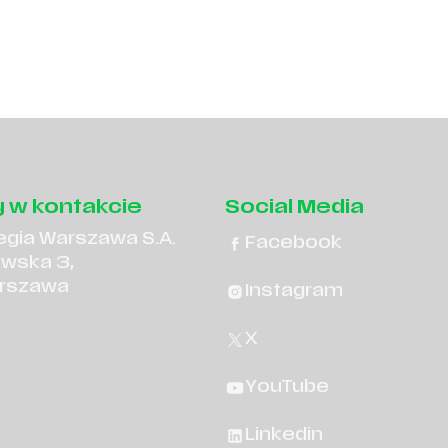
 w kontakcie
Social Media
egia Warszawa S.A.
Facebook
owska 3,
rszawa
Instagram
X
YouTube
Linkedin