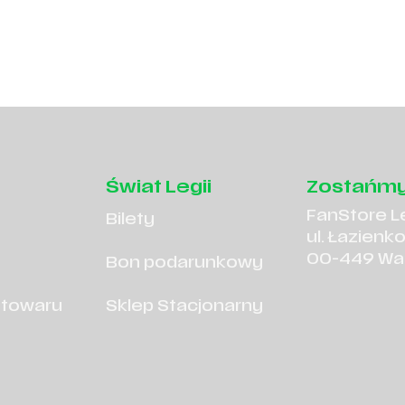
Świat Legii
Zostańmy
FanStore L
Bilety
ul. Łazienk
00-449 Wa
Bon podarunkowy
 towaru
Sklep Stacjonarny