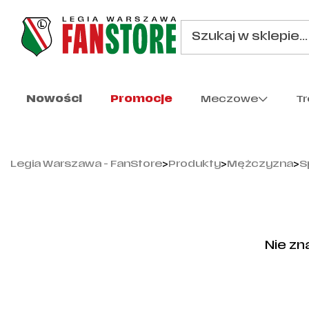
Nowości
Promocje
Meczowe
T
Legia Warszawa - FanStore
>
Produkty
>
Mężczyzna
>
S
Nie zn