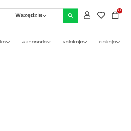
0
Wszędzie
cko
Akcesoria
Kolekcje
Sekcje