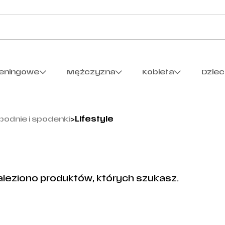
reningowe
Mężczyzna
Kobieta
Dzie
podnie i spodenki
>
Lifestyle
aleziono produktów, których szukasz.