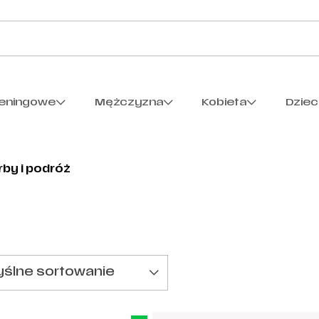
reningowe
Mężczyzna
Kobieta
Dzie
rby i podróż
ślne sortowanie