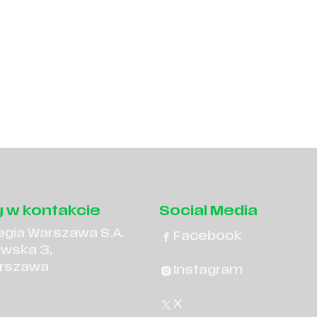
 w kontakcie
Social Media
egia Warszawa S.A.
Facebook
owska 3,
rszawa
Instagram
X