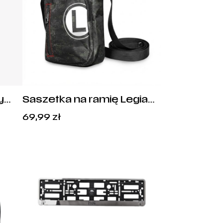
y
Saszetka na ramię Legia
et
Warszawa LW-4659
69,99
zł