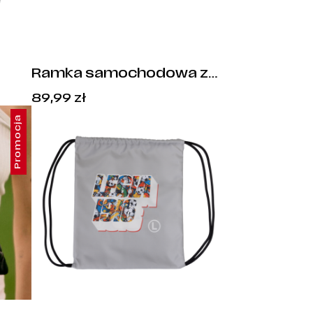
Ramka samochodowa ze
stali nierdzewnej Syrenka
89,99
zł
1916
Promocja