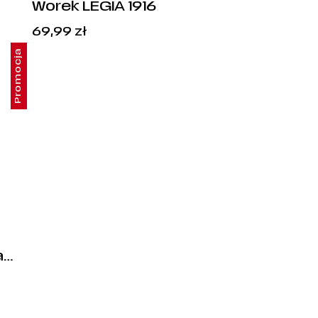
Worek LEGIA 1916
na
69,99
zł
Promocja
:
ł.
a