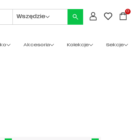
0
Wszędzie
cko
Akcesoria
Kolekcje
Sekcje