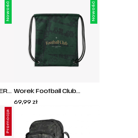
Nowość
Nowość
DER
Worek Football Club
794
zielony
69,99
zł
Promocja