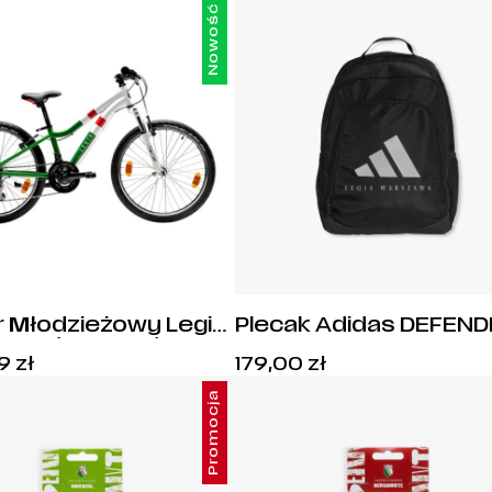
Nowość
 Młodzieżowy Legia
Plecak Adidas DEFEN
awa (Koła 24")
Legia Warszawa - JZ2
99
zł
179,00
zł
Promocja