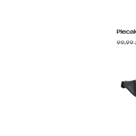
Pleca
Syren
99,99