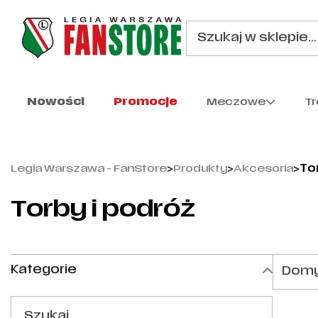
Nowości
Promocje
Meczowe
T
Legia Warszawa - FanStore
>
Produkty
>
Akcesoria
>
To
Torby i podróż
Kategorie
Domy