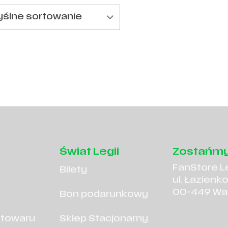
29,99 zł.
19,99 zł.
ślne sortowanie
Świat Legii
Zostańmy
FanStore L
Bilety
ul. Łazienk
00-449 Wa
Bon podarunkowy
 towaru
Sklep Stacjonarny