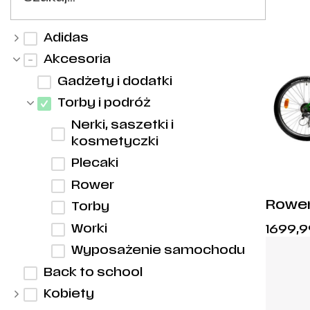
Adidas
Akcesoria
Gadżety i dodatki
Torby i podróż
Nerki, saszetki i
kosmetyczki
Plecaki
Rower
Rower
Torby
Warsz
Worki
1699,
Wyposażenie samochodu
Back to school
Kobiety