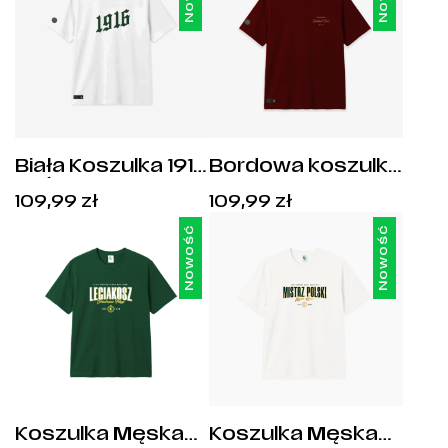
Biała Koszulka 1916
Bordowa koszulka
Haft
Warsaw Football
Cena:
Cena:
109,99
zł
109,99
zł
Club 1916
109,99
zł
.
109,99
zł
.
Nowość
Nowość
Koszulka Męska
Koszulka Męska