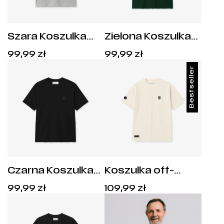
Szara Koszulka
Zielona Koszulka
Basic z Zieloną
Basic ze Złotą
Cena:
Cena:
99,99
zł
99,99
zł
Syrenką
Syrenką
99,99
zł
.
99,99
zł
.
Bestseller
Czarna Koszulka
Koszulka off-
Basic z Herbem –
white Football Club
Cena:
Cena:
99,99
zł
109,99
zł
Mono Herb
Historia Klubowa
99,99
zł
.
109,99
zł
.