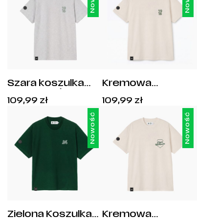
Szara koszulka
Kremowa
Legia z Haftem
Koszulka Legia
Cena:
Cena:
109,99
zł
109,99
zł
1916
Warszawa
109,99
zł
.
109,99
zł
.
EST.1916
Nowość
Nowość
Zielona Koszulka
Kremowa