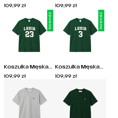
Legia Kosz –
Mistrz Polski Legia
Cena:
Cena:
109,99
zł
109,99
zł
Odrodzenie Potęgi
Kosz
109,99
zł
.
109,99
zł
.
Nowość
Nowość
Koszulka Męska
Koszulka Męska
Legia Kosz –
Legia Kosz –
Cena:
Cena:
109,99
zł
109,99
zł
Michał Kolenda
Andrzej Pluta
109,99
zł
.
109,99
zł
.