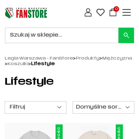
0
Legia Warszawa - FanStore
>
Produkty
>
Mężczyzna
>
Koszulki
>
Lifestyle
Lifestyle
Filtruj
Domyślne sortowanie
Nowość
Nowość