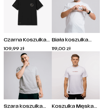
Czarna Koszulka
Biała koszulka
Football Club Legia
unisex Fundacji
Cena:
Cena:
109,99
zł
119,00
zł
1916
Legii – 10 lat
109,99
zł
.
119,00
zł
.
pomagania z
sercem
Szara koszulka
Koszulka Męska