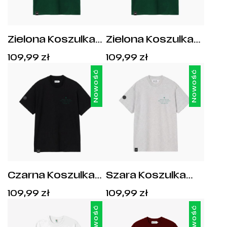
Zielona Koszulka
Zielona Koszulka
Legia Warszawa
Legia
Cena:
Cena:
109,99
zł
109,99
zł
Since 1916 Syrenka
109,99
zł
.
109,99
zł
.
Nowość
Nowość
Czarna Koszulka
Szara Koszulka
Legia Warszawa
Legia Warszawa
Cena:
Cena:
109,99
zł
109,99
zł
Footballer 1916
Footballer 1916
109,99
zł
.
109,99
zł
.
Nowość
Nowość