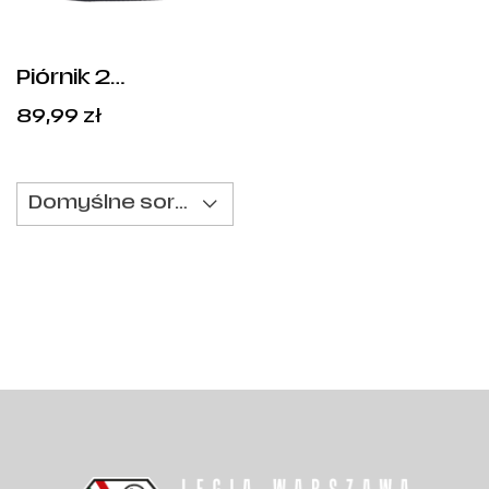
Piórnik 2
Komorowy Best
89,99
zł
Player
Domyślne sortowanie