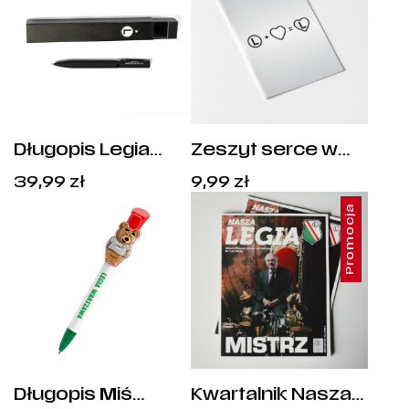
Długopis Legia
Zeszyt serce w
Warszawa w
kratkę 64k.
39,99
zł
9,99
zł
pudełku
Promocja
Długopis Miś
Kwartalnik Nasza