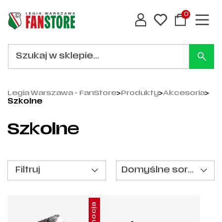
0
Legia Warszawa - FanStore
>
Produkty
>
Akcesoria
>
Szkolne
Szkolne
Filtruj
Domyślne sortowanie
Promocja