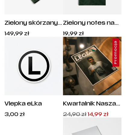
Zielony skórzany
Zielony notes na
notes Legia
spirali Football Club
149,99
zł
19,99
zł
Warszawa
Promocja
Vlepka eLka
Kwartalnik Nasza
Legia - Numer 5
Pierwotna
Aktualna
3,00
zł
24,90
zł
14,99
zł
(1/2025)
cena
cena
wynosiła:
wynosi:
24,90 zł.
14,99 zł.