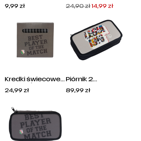
Mazek
Legia - Numer 4
Pierwotna
Aktualna
9,99
zł
24,90
zł
14,99
zł
(2/2024)
cena
cena
wynosiła:
wynosi:
24,90 zł.
14,99 zł.
Kredki świecowe
Piórnik 2
12 kolorów
Komorowy LEGIA
24,99
zł
89,99
zł
1916