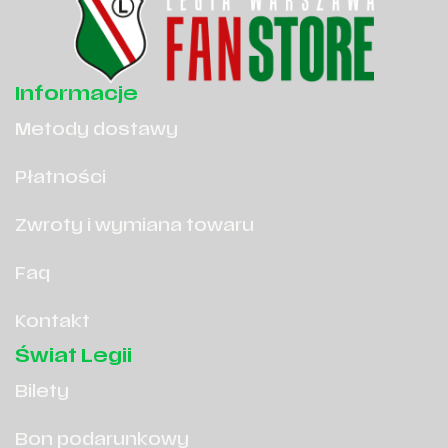
Informacje
Metody dostawy
Płatności
Zwroty i wymiana towaru
Faq
Kontakt
Świat Legii
Bilety
Bon podarunkowy