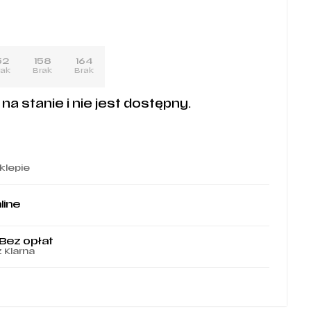
52
158
164
rak
Brak
Brak
a stanie i nie jest dostępny.
klepie
line
 Bez opłat
z Klarna