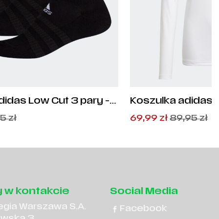
didas Low Cut 3 pary -
Koszulka adidas
Junior - GN5713
Pierwotna
Aktualna
95
zł
69,99
zł
89,95
zł
cena
cena
wynosiła:
wynosi:
89,95
69,99
zł
zł
.
.
 w kontakcie
Social Media
egia Warszawa S.A.
Facebook