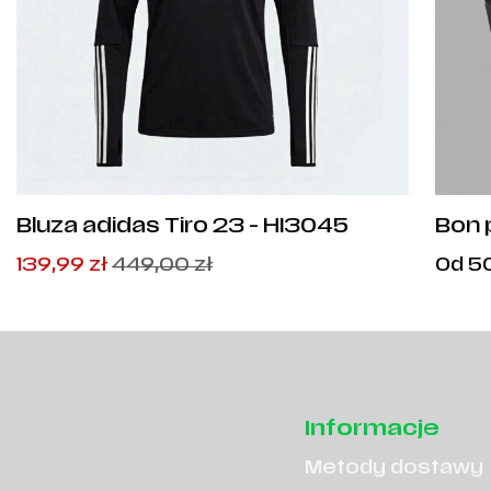
Bluza adidas Tiro 23 - HI3045
Bon 
Pierwotna
Aktualna
139,99
zł
449,00
zł
Od
5
cena
cena
wynosiła:
wynosi:
449,00
139,99
zł
zł
.
.
Informacje
Metody dostawy