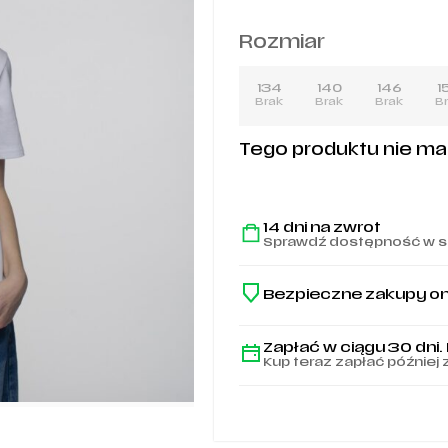
Rozmiar
134
140
146
1
Brak
Brak
Brak
B
Tego produktu nie ma n
14 dni na zwrot
Sprawdź dostępność w s
Bezpieczne zakupy on
Zapłać w ciągu 30 dni.
Kup teraz zapłać później 