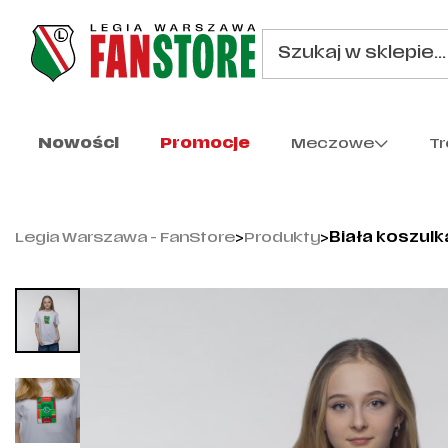
Nowości
Promocje
Meczowe
T
Legia Warszawa - FanStore
>
Produkty
>
Biała koszulk