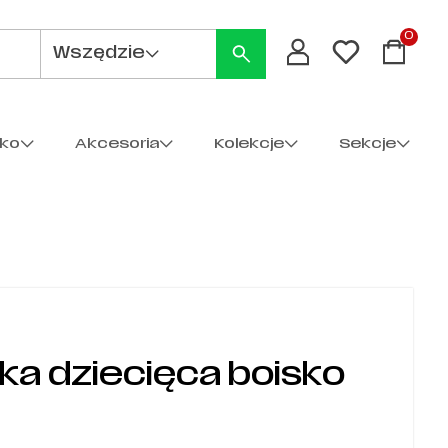
0
Wszędzie
cko
Akcesoria
Kolekcje
Sekcje
lka dziecięca boisko