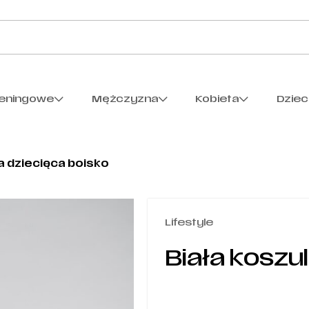
reningowe
Mężczyzna
Kobieta
Dzie
a dziecięca boisko
Lifestyle
Biała koszu