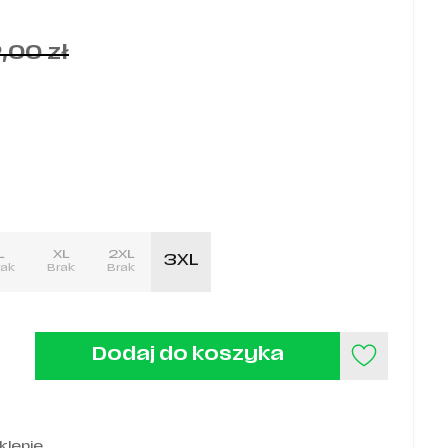
9,00
zł
L
XL
2XL
3XL
rak
Brak
Brak
Dodaj do koszyka
klepie