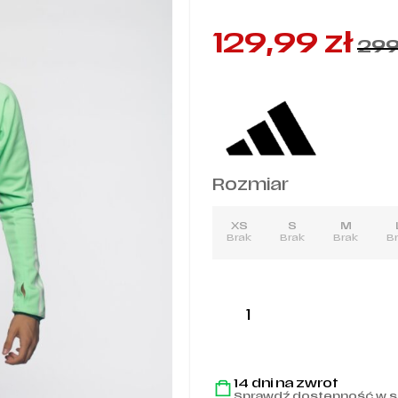
129,99
zł
29
Rozmiar
XS
S
M
Brak
Brak
Brak
B
ilość
Bluza
adidas
Tiro
23
-
14 dni na zwrot
Sprawdź dostępność w s