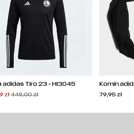
a adidas Tiro 23 - HI3045
Komin adid
wotna
alna
99
zł
449,00
zł
79,95
zł
iła:
si:
00
99
zł
zł
.
.