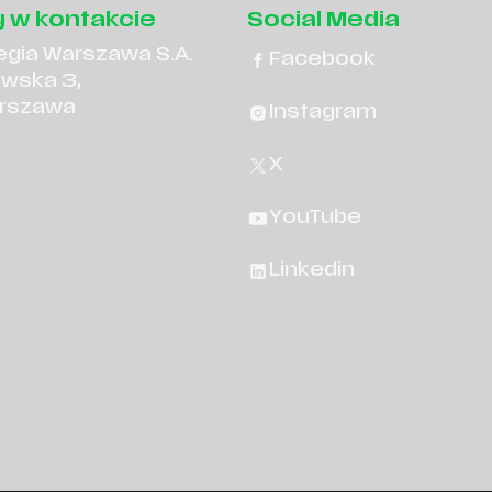
 w kontakcie
Social Media
egia Warszawa S.A.
Facebook
owska 3,
rszawa
Instagram
X
YouTube
Linkedin