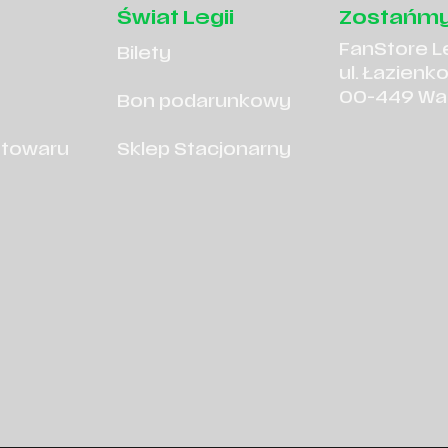
Świat Legii
Zostańmy
FanStore L
Bilety
ul. Łazienk
00-449 Wa
Bon podarunkowy
 towaru
Sklep Stacjonarny