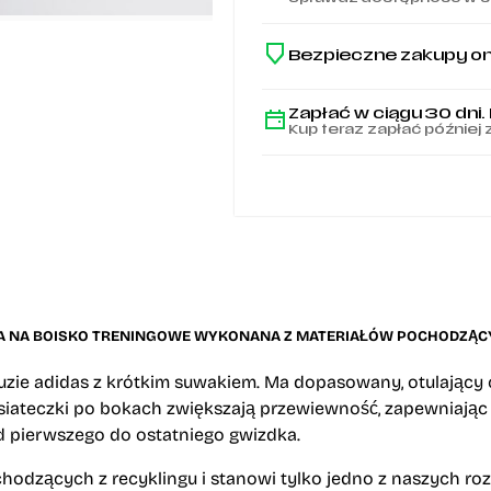
HU1308
Bezpieczne zakupy on
Zapłać w ciągu 30 dni.
Kup teraz zapłać później 
A NA BOISKO TRENINGOWE WYKONANA Z MATERIAŁÓW POCHODZĄCY
luzie adidas z krótkim suwakiem. Ma dopasowany, otulający ci
ateczki po bokach zwiększają przewiewność, zapewniając C
 pierwszego do ostatniego gwizdka.
hodzących z recyklingu i stanowi tylko jedno z naszych r