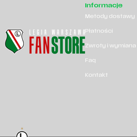
Informacje
Metody dostawy
Płatności
Zwroty i wymiana
Faq
Kontakt