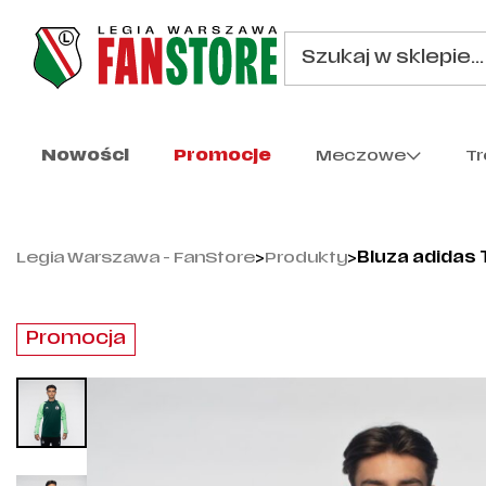
Nowości
Promocje
Meczowe
T
Legia Warszawa - FanStore
>
Produkty
>
Bluza adidas 
Promocja