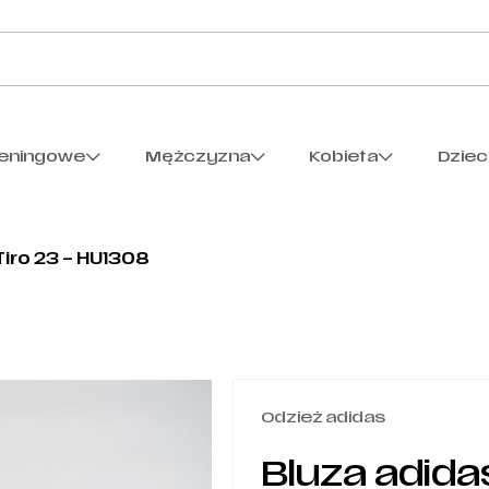
reningowe
Mężczyzna
Kobieta
Dzie
Tiro 23 – HU1308
Odzież adidas
Bluza adida