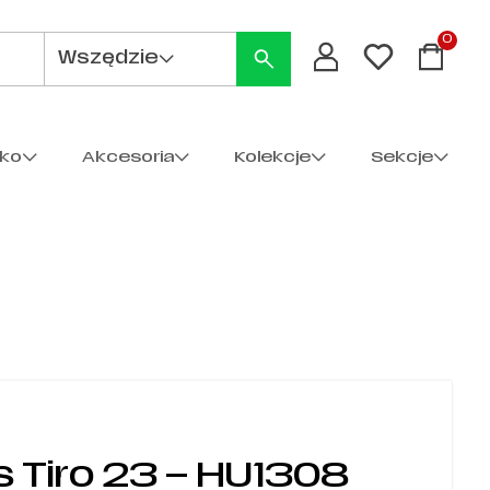
0
Wszędzie
cko
Akcesoria
Kolekcje
Sekcje
s Tiro 23 – HU1308