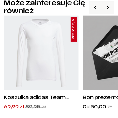
Może zainteresuje Cię
również
Promocja
Koszulka adidas Team
Bon prezen
Base Tee Junior - GN5713
Pierwotna
Aktualna
C
69,99
zł
89,95
zł
Od
50,00
zł
cena
cena
od
wynosiła:
wynosi:
5