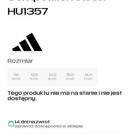
HU1357
Rozmiar
116
128
140
152
164
Brak
Brak
Brak
Brak
Brak
Tego produktu nie ma na stanie i nie jest
dostępny.
14 dni na zwrot
Sprawdź dostępność w sklepie