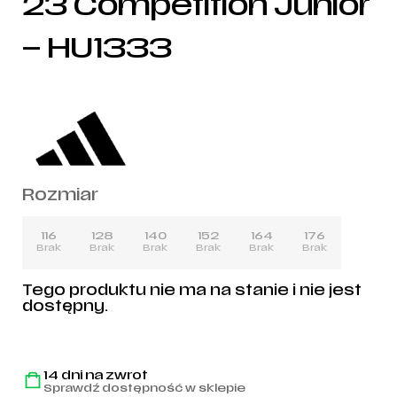
23 Competition Junior
– HU1333
Rozmiar
116
128
140
152
164
176
Brak
Brak
Brak
Brak
Brak
Brak
Tego produktu nie ma na stanie i nie jest
dostępny.
14 dni na zwrot
Sprawdź dostępność w sklepie