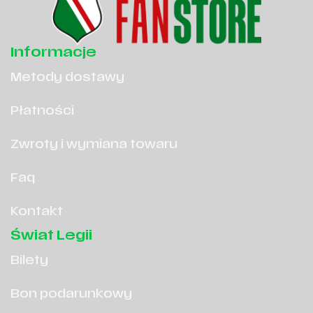
Informacje
Metody dostawy
Płatności
Zwroty i wymiana towaru
Faq
Kontakt
Świat Legii
Bilety
Bon podarunkowy