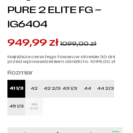
PURE 2 ELITE FG –
IG6404
949,99
zł
1099,00
zł
Najniższa cena tego towaru w okresie 30 dni
przed wprowadzeniem obniżki to:
1099,00
zł
Rozmiar
41 1/3
42
42 2/3
43 1/3
44
44 2/3
46
45 1/3
Brak