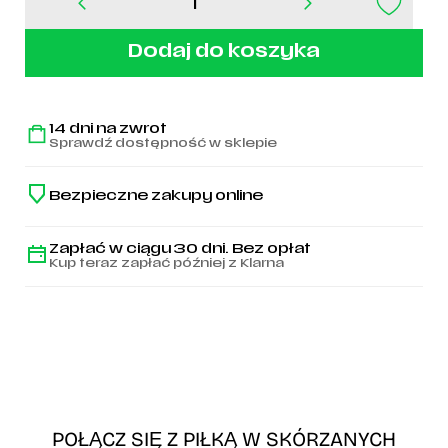
ilość
Buty
adidas
Dodaj do koszyka
COPA
PURE
2
ELITE
14 dni na zwrot
FG
Sprawdź dostępność w sklepie
-
IG6404
Bezpieczne zakupy online
Zapłać w ciągu 30 dni. Bez opłat
Kup teraz zapłać później z Klarna
POŁĄCZ SIĘ Z PIŁKĄ W SKÓRZANYCH