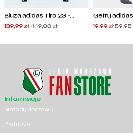
Bluza adidas Tiro 23 -
Getry adidas
HI3045
GN2991
Pierwotna
Aktualna
Pierwotna
Aktualna
139,99
zł
449,00
zł
19,99
zł
59,95
cena
cena
cena
cena
wynosiła:
wynosi:
wynosiła:
wynosi:
449,00
139,99
zł
zł
.
.
59,95
19,99
zł
zł
.
.
Informacje
Metody dostawy
Płatności