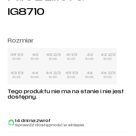
IG8710
Rozmiar
39 1/3
40
40 2/3
41 1/3
42
42 2/3
Brak
Brak
Brak
Brak
Brak
Brak
43 1/3
44
44 2/3
45 1/3
46
46 2/3
Brak
Brak
Brak
Brak
Brak
Brak
Tego produktu nie ma na stanie i nie jest
dostępny.
14 dni na zwrot
Sprawdź dostępność w sklepie