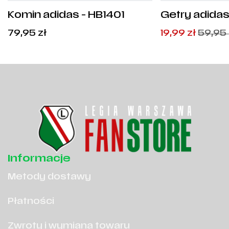
Komin adidas - HB1401
Getry adidas
GN2991
Pierwotna
Aktualna
79,95
zł
19,99
zł
59,95
cena
cena
wynosiła:
wynosi:
59,95
19,99
zł
zł
.
.
Informacje
Metody dostawy
Płatności
Zwroty i wymiana towaru