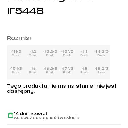
IF5448
Rozmiar
41 1/3
42
42 2/3
43 1/3
44
44 2/3
Brak
Brak
Brak
Brak
Brak
Brak
45 1/3
46
46 2/3
47 1/3
48
48 2/3
Brak
Brak
Brak
Brak
Brak
Brak
Tego produktu nie ma na stanie i nie jest
dostępny.
14 dni na zwrot
Sprawdź dostępność w sklepie