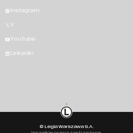
Instagram
X
YouTube
Linkedin
© Legia Warszawa S.A.