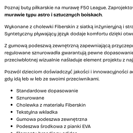
Poznaj buty piłkarskie na murawę F50 League. Zaprojektow
murawie typu astro i sztucznych boiskach
.
Wykonane z cholewki Fiberskin z siatką inżynieryjną i st
Syntetyczny pływający język dodaje komfortu dzięki o
Z gumową podeszwą zewnętrzną zapewniającą przyczepn
regulowane sznurowadła gwarantują pewne dopasowanie, p
przeciwbłotnej wizualnie naśladuje element projektu z na
Pozwól dzieciom doświadczyć jakości i innowacyjności ad
gdy idą łeb w łeb ze swoimi przeciwnikami.
Standardowe dopasowanie
Sznurowane
Cholewka z materiału Fiberskin
Tekstylna wkładka
Gumowa podeszwa zewnętrzna
Podeszwa środkowa z pianki EVA