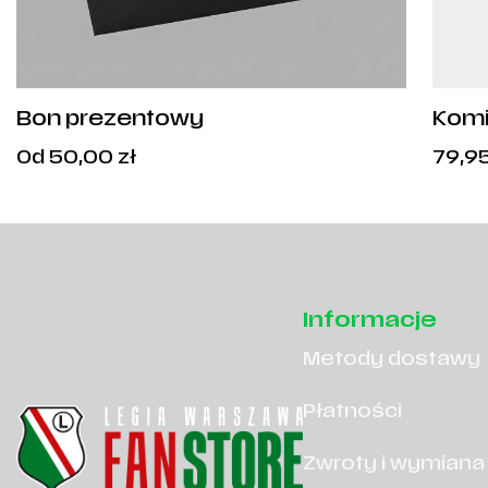
Bon prezentowy
Komi
Cena
Od
50,00
zł
79,9
od:
50,00
zł
.
Informacje
Metody dostawy
Płatności
Zwroty i wymiana