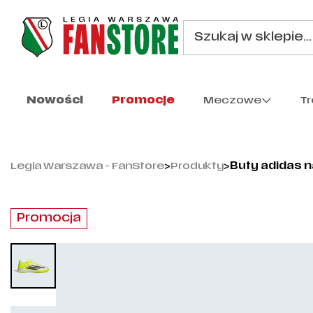
Nowości
Promocje
Meczowe
T
Legia Warszawa - FanStore
>
Produkty
>
Buty adidas 
Promocja