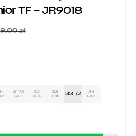
ior TF – JR9018
9,00
zł
31
31 1/2
32
33
34
33 1/2
rak
Brak
Brak
Brak
Brak