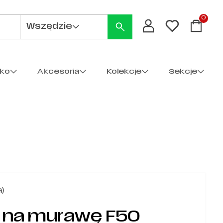
0
Wszędzie
cko
Akcesoria
Kolekcje
Sekcje
G)
s na murawę F50