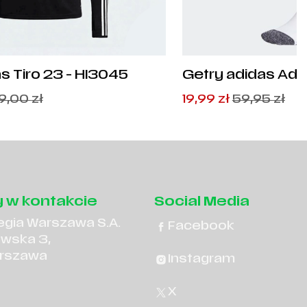
s Tiro 23 - HI3045
Getry adidas Adi 
GN2991
Pierwotna
Aktualna
9,00
zł
19,99
zł
59,95
zł
cena
cena
wynosiła:
wynosi:
59,95
19,99
zł
zł
.
.
 w kontakcie
Social Media
egia Warszawa S.A.
Facebook
owska 3,
rszawa
Instagram
X