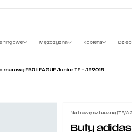
reningowe
Mężczyzna
Kobieta
Dzie
na murawę F50 LEAGUE Junior TF – JR9018
Na trawę sztuczną (TF/A
Buty adida