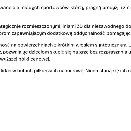
ane dla młodych sportowców, którzy pragną precyzji i zmie
rategicznie rozmieszczonymi liniami 3D dla niezawodnego do
tworom zapewniającym dodatkową oddychalność, pomagając 
ość na powierzchniach z krótkim włosiem syntetycznym. 
ozwalając dzieciom skupić się na grze bez rozpraszania u
jwyższej półki cenowej.
idas w butach piłkarskich na murawę. Niech staną się ich