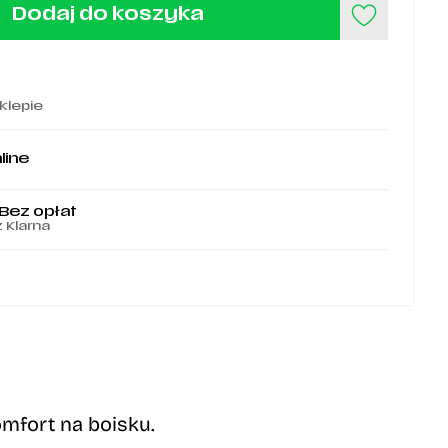
Dodaj do koszyka
klepie
line
 Bez opłat
z Klarna
mfort na boisku.