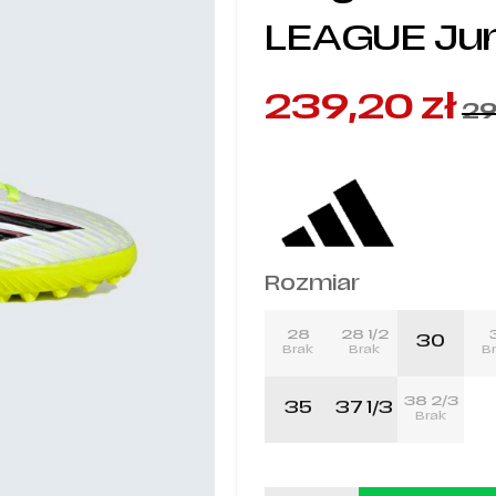
LEAGUE Jun
239,20
zł
29
Rozmiar
28
28 1/2
30
Brak
Brak
B
38 2/3
35
37 1/3
Brak