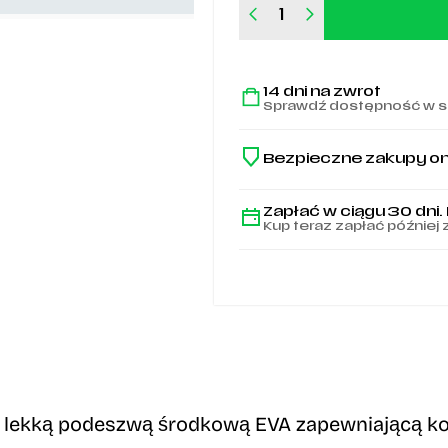
ilość
Buty
adidas
na
14 dni na zwrot
murawę
Sprawdź dostępność w s
F50
LEAGUE
Junior
Bezpieczne zakupy on
TF
-
JR9018
Zapłać w ciągu 30 dni.
Kup teraz zapłać później 
 z lekką podeszwą środkową EVA zapewniającą ko