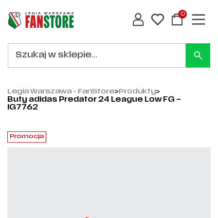
0
Legia Warszawa - FanStore
>
Produkty
>
Buty adidas Predator 24 League Low FG –
IG7762
Promocja