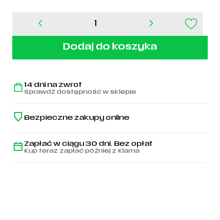
ilość
Buty
adidas
Dodaj do koszyka
Predator
24
League
Low
14 dni na zwrot
FG
Sprawdź dostępność w sklepie
-
IG7762
Bezpieczne zakupy online
Zapłać w ciągu 30 dni. Bez opłat
Kup teraz zapłać później z Klarna