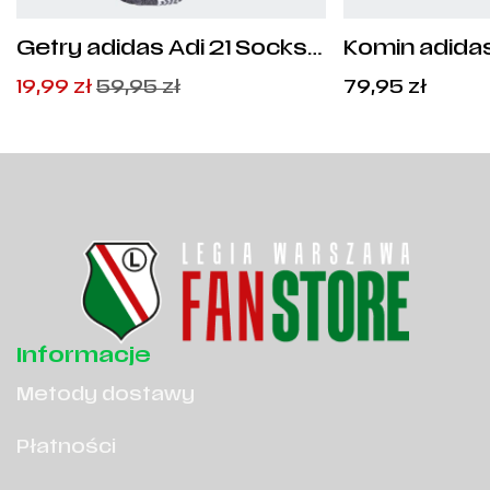
Getry adidas Adi 21 Socks -
Komin adidas
GN2991
Pierwotna
Aktualna
19,99
zł
59,95
zł
79,95
zł
cena
cena
wynosiła:
wynosi:
59,95
19,99
zł
zł
.
.
Informacje
Metody dostawy
Płatności