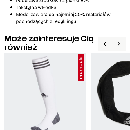
Podeszwa środkowa z pianki EVA
Tekstylna wkładka
Model zawiera co najmniej 20% materiałów
pochodzących z recyklingu
Może zainteresuje Cię
również
Promocja