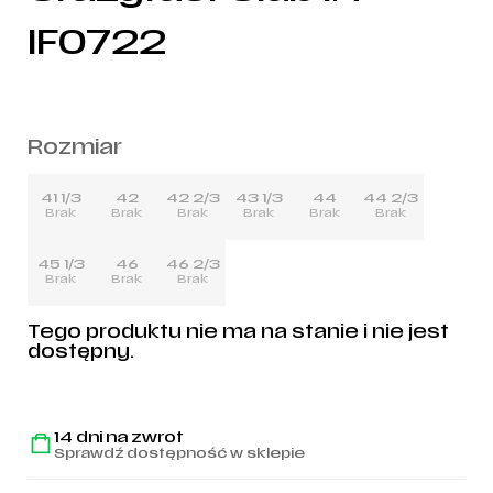
IF0722
Rozmiar
41 1/3
42
42 2/3
43 1/3
44
44 2/3
Brak
Brak
Brak
Brak
Brak
Brak
45 1/3
46
46 2/3
Brak
Brak
Brak
Tego produktu nie ma na stanie i nie jest
dostępny.
14 dni na zwrot
Sprawdź dostępność w sklepie