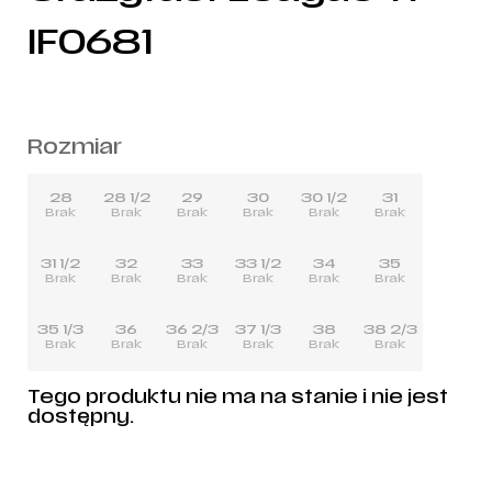
IF0681
Rozmiar
28
28 1/2
29
30
30 1/2
31
Brak
Brak
Brak
Brak
Brak
Brak
31 1/2
32
33
33 1/2
34
35
Brak
Brak
Brak
Brak
Brak
Brak
35 1/3
36
36 2/3
37 1/3
38
38 2/3
Brak
Brak
Brak
Brak
Brak
Brak
Tego produktu nie ma na stanie i nie jest
dostępny.