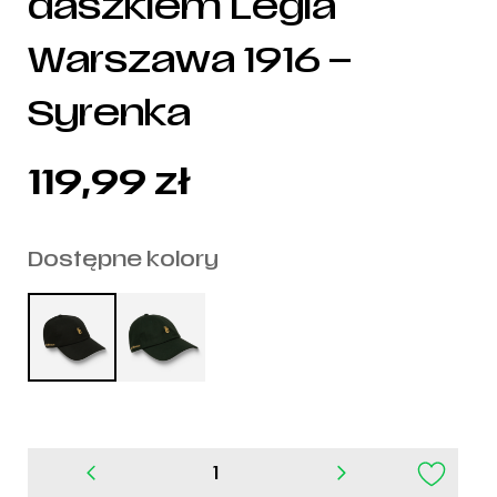
daszkiem Legia
Warszawa 1916 –
Syrenka
119,99
zł
Dostępne kolory
ilość