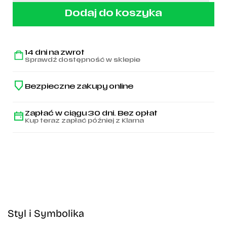
Czarna
czapka
Dodaj do koszyka
z
daszkiem
Legia
Warszawa
14 dni na zwrot
1916
Sprawdź dostępność w sklepie
-
Syrenka
Bezpieczne zakupy online
Zapłać w ciągu 30 dni. Bez opłat
Kup teraz zapłać później z Klarna
Styl i Symbolika