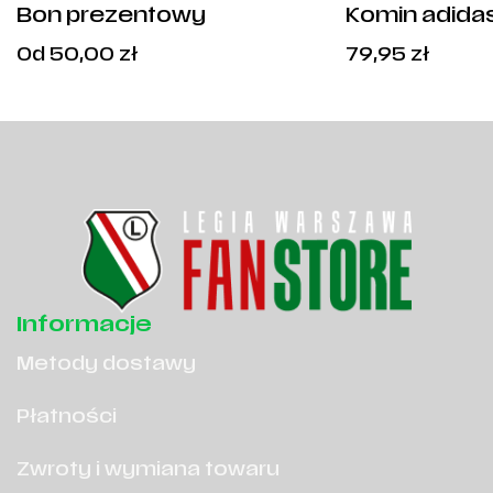
Bon prezentowy
Komin adidas
Cena
Od
50,00
zł
79,95
zł
od:
50,00
zł
.
Informacje
Metody dostawy
Płatności
Zwroty i wymiana towaru