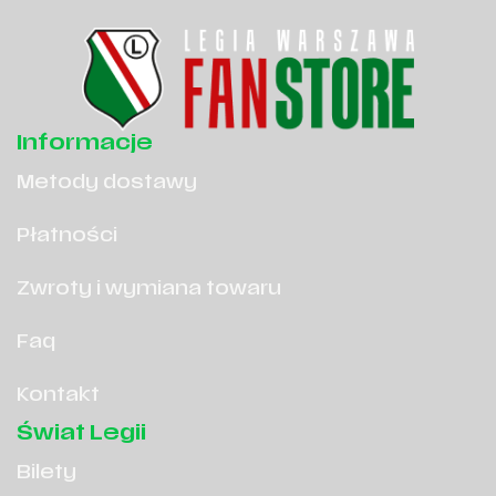
Informacje
Metody dostawy
Płatności
Zwroty i wymiana towaru
Faq
Kontakt
Świat Legii
Bilety