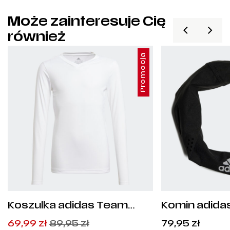
Może zainteresuje Cię
również
Promocja
Koszulka adidas Team
Komin adidas
Base Tee Junior - GN5713
Pierwotna
Aktualna
69,99
zł
89,95
zł
79,95
zł