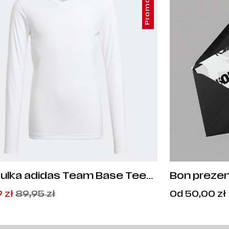
Promocja
ulka adidas Team Base Tee
Bon preze
or - GN5713
wotna
alna
9
zł
89,95
zł
Od
50,00
zł
iła:
si:
5
9
zł
zł
.
.