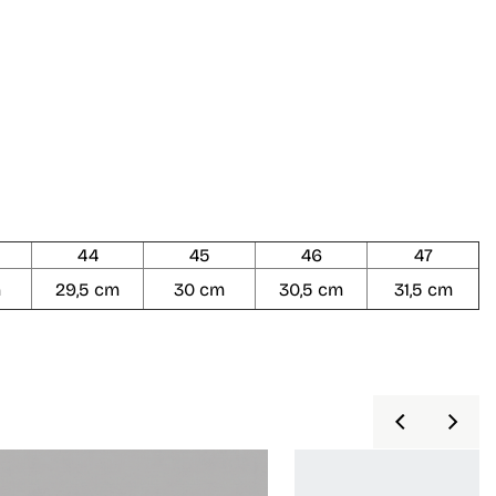
44
45
46
47
m
29,5 cm
30 cm
30,5 cm
31,5 cm