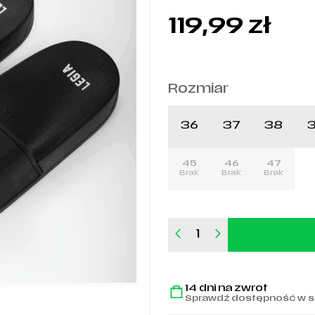
119,99
zł
Rozmiar
36
37
38
45
46
47
Brak
Brak
Brak
ilość
Czarne
klapki
Legia
14 dni na zwrot
Warszawa
Sprawdź dostępność w s
1916