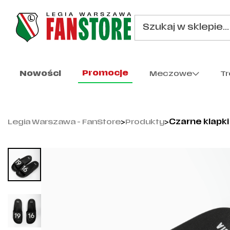
Promocje
Nowości
Meczowe
T
Legia Warszawa - FanStore
>
Produkty
>
Czarne klapki