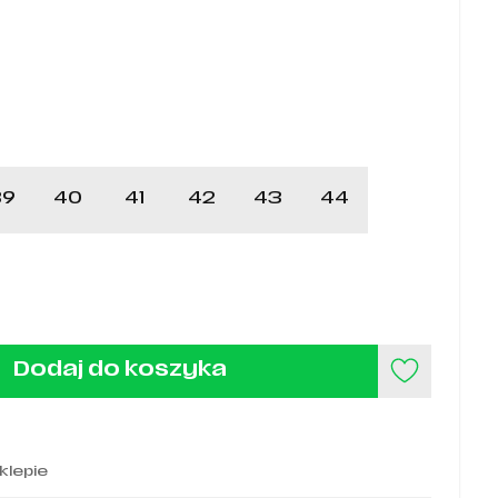
39
40
41
42
43
44
Dodaj do koszyka
klepie