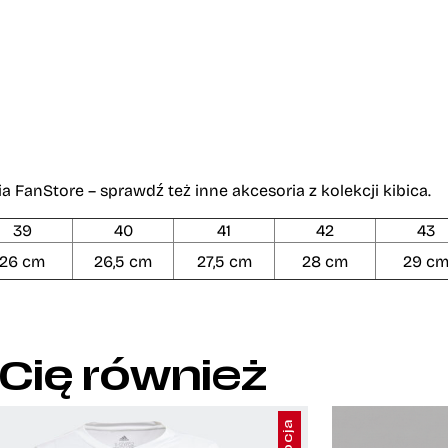
FanStore – sprawdź też inne akcesoria z kolekcji kibica.
39
40
41
42
43
26 cm
26,5 cm
27,5 cm
28 cm
29 c
 Cię również