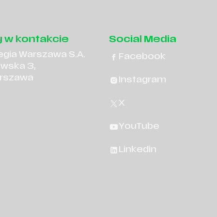
 w kontakcie
Social Media
egia Warszawa S.A.
Facebook
owska 3,
rszawa
Instagram
X
YouTube
Linkedin