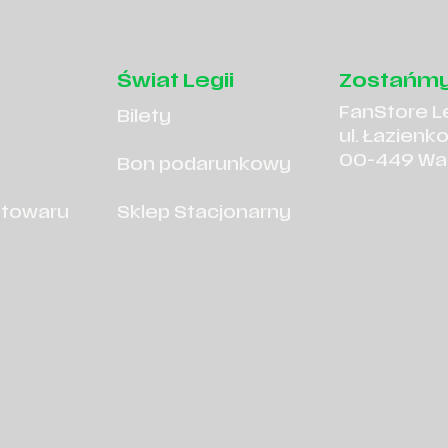
Świat Legii
Zostańmy
FanStore L
Bilety
ul. Łazienk
00-449 Wa
Bon podarunkowy
 towaru
Sklep Stacjonarny