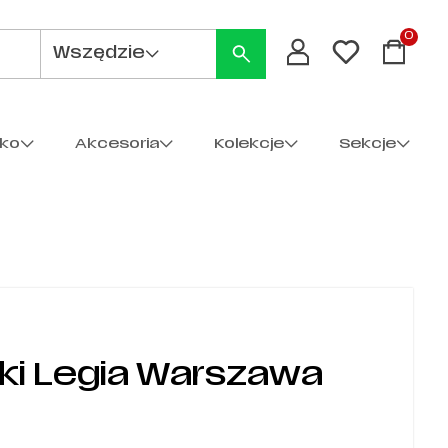
0
Wszędzie
cko
Akcesoria
Kolekcje
Sekcje
ki Legia Warszawa