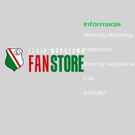
Informacje
Metody dostawy
Płatności
Zwroty i wymiana
Faq
Kontakt