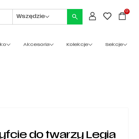
0
Wszędzie
cko
Akcesoria
Kolekcje
Sekcje
tyfcie do twarzy Legia