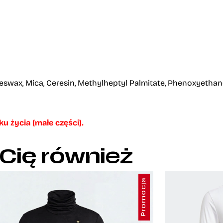
swax, Mica, Ceresin, Methylheptyl Palmitate, Phenoxyethanol,
u życia (małe części).
 Cię również
Promocja