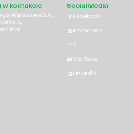
 w kontakcie
Social Media
egia Warszawa S.A.
Facebook
owska 3,
rszawa
Instagram
X
YouTube
Linkedin