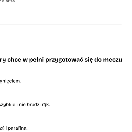
z Klarna
tóry chce w pełni przygotować się do meczu
ągnięciem.
bkie i nie brudzi rąk.
) i parafina.