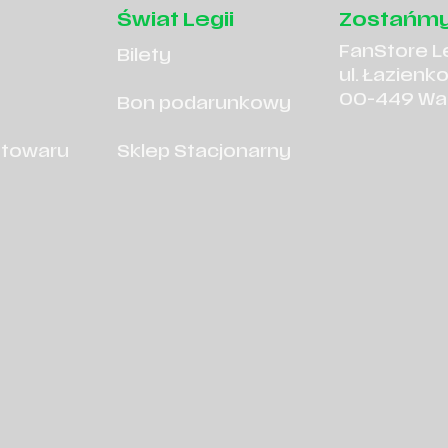
Świat Legii
Zostańmy
FanStore L
Bilety
ul. Łazienk
00-449 Wa
Bon podarunkowy
 towaru
Sklep Stacjonarny