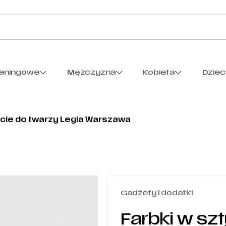
reningowe
Mężczyzna
Kobieta
Dzie
fcie do twarzy Legia Warszawa
Gadżety i dodatki
Farbki w sz