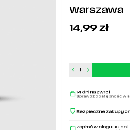
Warszawa
14,99
zł
ilość
Farbki
w
sztyfcie
14 dni na zwrot
do
Sprawdź dostępność w s
twarzy
Legia
Warszawa
Bezpieczne zakupy on
Zapłać w ciągu 30 dni.