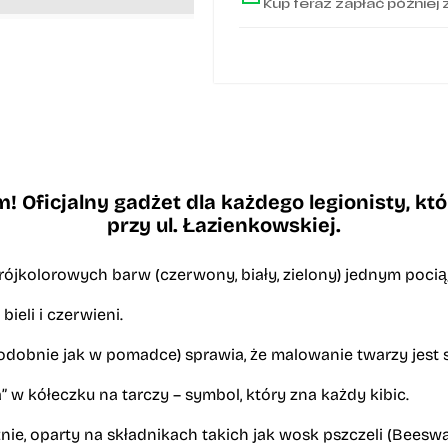
Kup teraz zapłać później 
! Oficjalny gadżet dla każdego legionisty, k
przy ul. Łazienkowskiej.
trójkolorowych barw
(czerwony, biały, zielony) jednym poci
bieli i czerwieni.
bnie jak w pomadce) sprawia, że malowanie twarzy jest szy
 w kółeczku na tarczy – symbol, który zna każdy kibic.
e, oparty na składnikach takich jak wosk pszczeli (Beeswax