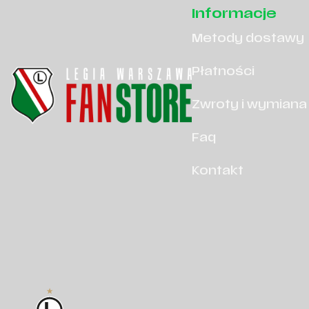
Informacje
Metody dostawy
Płatności
Zwroty i wymiana
Faq
Kontakt