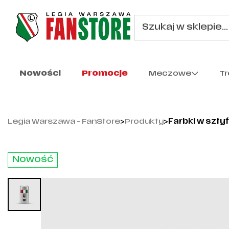
Nowości
Promocje
Meczowe
T
Legia Warszawa - FanStore
>
Produkty
>
Farbki w szty
Nowość