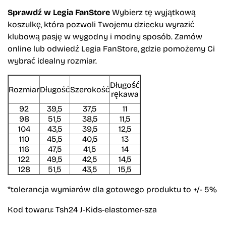
Sprawdź w Legia FanStore
Wybierz tę wyjątkową
koszulkę, która pozwoli Twojemu dziecku wyrazić
klubową pasję w wygodny i modny sposób. Zamów
online lub odwiedź Legia FanStore, gdzie pomożemy Ci
wybrać idealny rozmiar.
Długość
Rozmiar
Długość
Szerokość
rękawa
92
39,5
37,5
11
98
51,5
38,5
11,5
104
43,5
39,5
12,5
110
45,5
40,5
13
116
47,5
41,5
14
122
49,5
42,5
14,5
128
51,5
43,5
15,5
*tolerancja wymiarów dla gotowego produktu to +/- 5%
Kod towaru: Tsh24 J-Kids-elastomer-sza