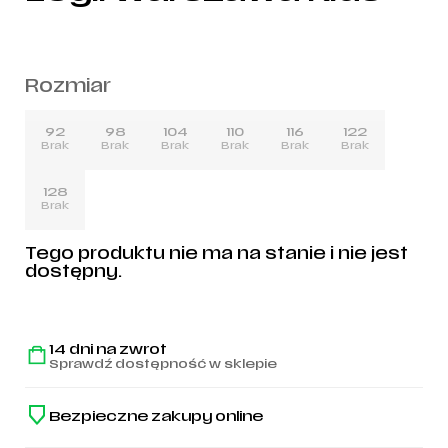
Rozmiar
92
98
104
110
116
122
Brak
Brak
Brak
Brak
Brak
Brak
128
Brak
Tego produktu nie ma na stanie i nie jest
dostępny.
14 dni na zwrot
Sprawdź dostępność w sklepie
Bezpieczne zakupy online