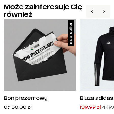
Może zainteresuje Cię
również
Bestseller
Bon prezentowy
Bluza adidas 
HI3045
Cena
Pierwotna
Aktualna
Od
50,00
zł
139,99
zł
449
od:
cena
cena