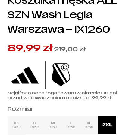
Koszulka męska ALL
SZN Wash Legia
Warszawa – IX1260
89,99
zł
219,00
zł
Najniższa cena tego towaru w okresie 30 dni
przed wprowadzeniem obniżki to:
99,99
zł
Rozmiar
XS
S
M
L
XL
2XL
Brak
Brak
Brak
Brak
Brak