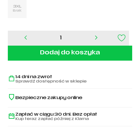
3XL
Brak
ilość
Koszulka
męska
Dodaj do koszyka
ALL
SZN
Wash
Legia
14 dni na zwrot
Warszawa
Sprawdź dostępność w sklepie
-
IX1260
Bezpieczne zakupy online
Zapłać w ciągu 30 dni. Bez opłat
Kup teraz zapłać później z Klarna