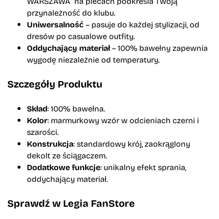
WARSZAWA” na plecach podkreśla Twoją
przynależność do klubu.
Uniwersalność
– pasuje do każdej stylizacji, od
dresów po casualowe outfity.
Oddychający materiał
– 100% bawełny zapewnia
wygodę niezależnie od temperatury.
Szczegóły Produktu
Skład
: 100% bawełna.
Kolor
: marmurkowy wzór w odcieniach czerni i
szarości.
Konstrukcja
: standardowy krój, zaokrąglony
dekolt ze ściągaczem.
Dodatkowe funkcje
: unikalny efekt sprania,
oddychający materiał.
Sprawdź w Legia FanStore