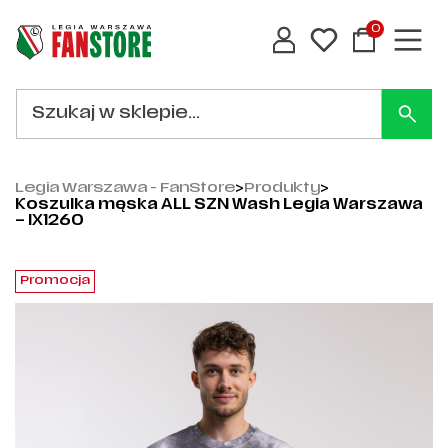
0
Legia Warszawa - FanStore
>
Produkty
>
Koszulka męska ALL SZN Wash Legia Warszawa
– IX1260
Promocja