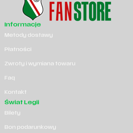
Informacje
Metody dostawy
Płatności
Zwroty i wymiana towaru
Faq
Kontakt
Świat Legii
Bilety
Bon podarunkowy