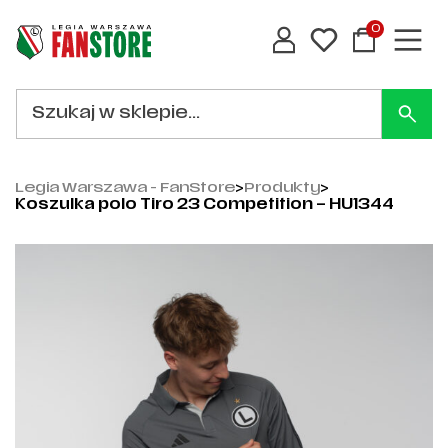
0
Legia Warszawa - FanStore
>
Produkty
>
Koszulka polo Tiro 23 Competition – HU1344