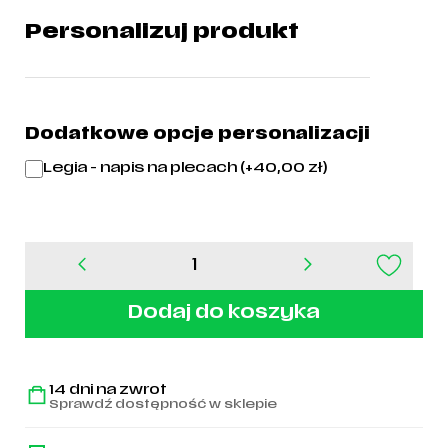
Personalizuj produkt
Dodatkowe opcje personalizacji
Legia - napis na plecach (+
40,00
zł
)
ilość
Koszulka
treningowa
Dodaj do koszyka
adidas
Legia
Warszawa
-
14 dni na zwrot
JF2879
Sprawdź dostępność w sklepie