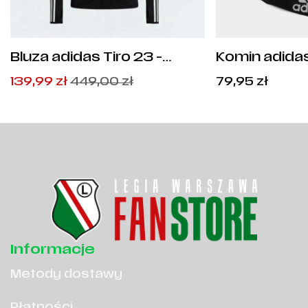
Bluza adidas Tiro 23 -
Komin adidas
HI3045
Pierwotna
Aktualna
139,99
zł
449,00
zł
79,95
zł
cena
cena
wynosiła:
wynosi:
449,00
139,99
zł
zł
.
.
Informacje
Metody dostawy