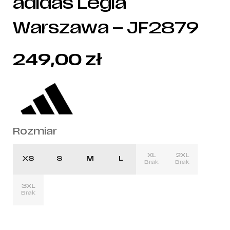
adidas Legia
Warszawa – JF2879
249,00
zł
Rozmiar
XL
2XL
XS
S
M
L
Brak
Brak
3XL
Brak