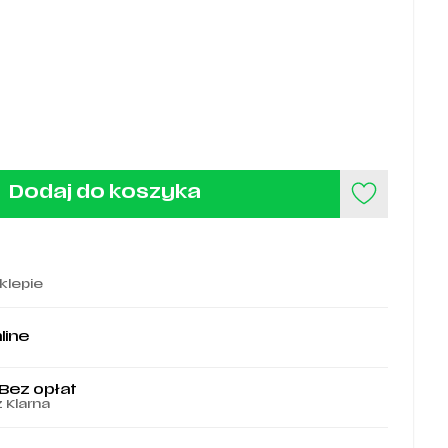
Dodaj do koszyka
klepie
line
 Bez opłat
z Klarna