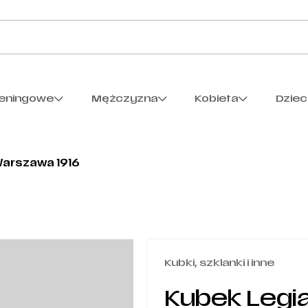
reningowe
Mężczyzna
Kobieta
Dzie
Warszawa 1916
Kubki, szklanki i inne
Kubek Legi