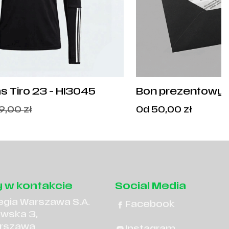
s Tiro 23 - HI3045
Bon prezentowy
Cena
9,00
zł
Od
50,00
zł
od:
50,00
z
 w kontakcie
Social Media
egia Warszawa S.A.
Facebook
owska 3,
rszawa