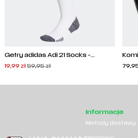
Getry adidas Adi 21 Socks -
Komi
GN2991
Pierwotna
Aktualna
19,99
zł
59,95
zł
79,9
cena
cena
wynosiła:
wynosi:
59,95
19,99
zł
zł
.
.
Informacje
Metody dostawy