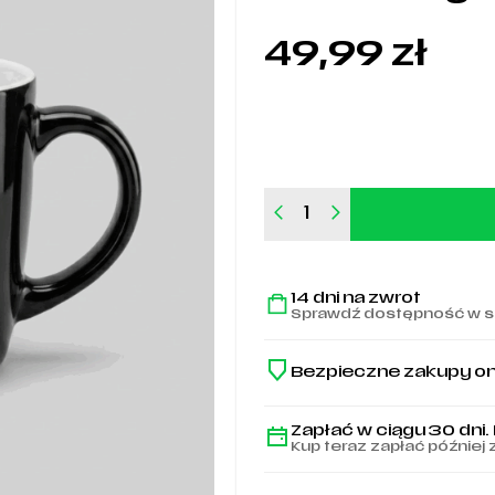
49,99
zł
ilość
Kubek
Legia
Warszawa
14 dni na zwrot
1916
Sprawdź dostępność w s
Bezpieczne zakupy on
Zapłać w ciągu 30 dni.
Kup teraz zapłać później 