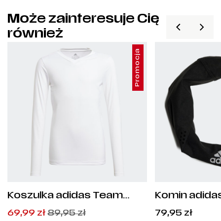
Może zainteresuje Cię
również
Promocja
Koszulka adidas Team
Komin adidas
Base Tee Junior - GN5713
Pierwotna
Aktualna
69,99
zł
89,95
zł
79,95
zł