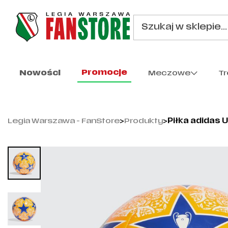
Promocje
Nowości
Meczowe
T
Legia Warszawa - FanStore
>
Produkty
>
Piłka adidas U