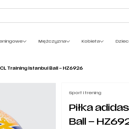
reningowe
Mężczyzna
Kobieta
Dzie
CL Training Istanbul Ball – HZ6926
Sport i trening
Piłka adidas
Ball – HZ69