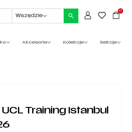
0
Wszędzie
cko
Akcesoria
Kolekcje
Sekcje
 UCL Training Istanbul
26