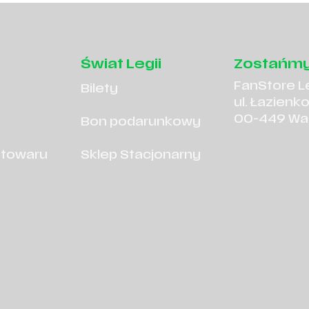
Świat Legii
Zostańmy
FanStore L
Bilety
ul. Łazienk
00-449 Wa
Bon podarunkowy
 towaru
Sklep Stacjonarny