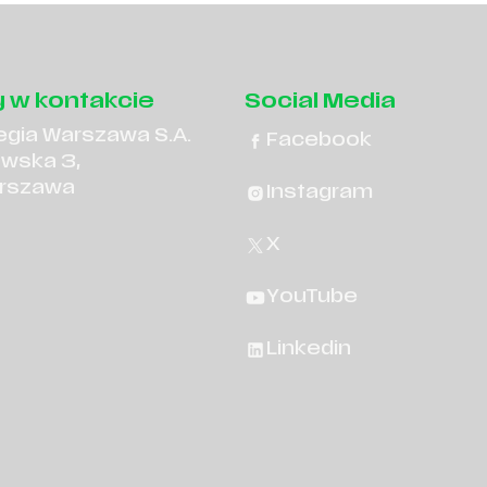
 w kontakcie
Social Media
egia Warszawa S.A.
Facebook
owska 3,
rszawa
Instagram
X
YouTube
Linkedin