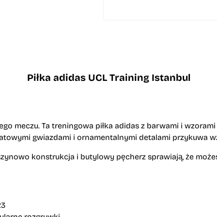
Piłka adidas UCL Training Istanbul
ego meczu. Ta treningowa piłka adidas z barwami i wzorami 
owymi gwiazdami i ornamentalnymi detalami przykuwa wzrok
szynowo konstrukcja i butylowy pęcherz sprawiają, że może
23
ularne rozgrywki