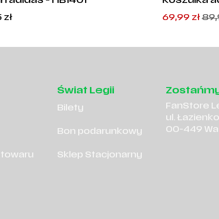
n adidas - HB1401
Koszulka a
Junior - G
Pierwotna
Aktualna
5
zł
69,99
zł
89
cena
cena
wynosiła:
wynosi:
89,95
69,99
zł
zł
.
.
Świat Legii
Zostańmy
FanStore L
Bilety
ul. Łazienk
00-449 Wa
Bon podarunkowy
 towaru
Sklep Stacjonarny