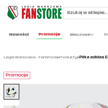
Promocje
Nowości
Meczowe
T
Legia Warszawa - FanStore
>
Produkty
>
Piłka adidas 
Promocja