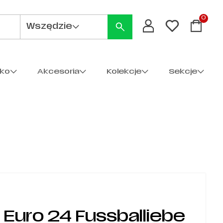
0
Wszędzie
cko
Akcesoria
Kolekcje
Sekcje
s Euro 24 Fussballiebe