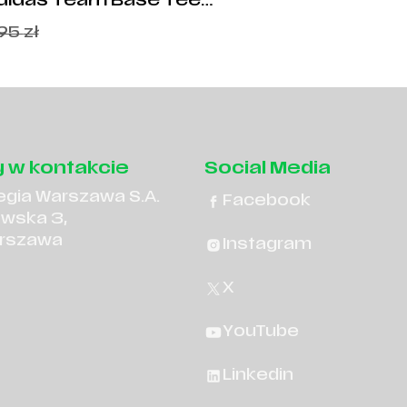
didas Team Base Tee
N5713
,95
zł
 w kontakcie
Social Media
egia Warszawa S.A.
Facebook
owska 3,
rszawa
Instagram
X
YouTube
Linkedin