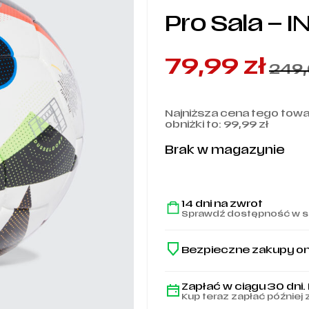
Pro Sala – 
79,99
zł
249
Najniższa cena tego tow
obniżki to:
99,99
zł
Brak w magazynie
14 dni na zwrot
Sprawdź dostępność w s
Bezpieczne zakupy on
Zapłać w ciągu 30 dni.
Kup teraz zapłać później 