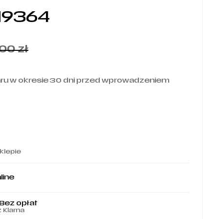
IN9364
,00
zł
aru w okresie 30 dni przed wprowadzeniem
klepie
line
 Bez opłat
z Klarna