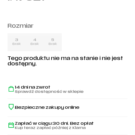
Rozmiar
3
4
5
Brak
Brak
Brak
Tego produktu nie ma na stanie i nie jest
dostępny.
14 dni na zwrot
Sprawdź dostępność w sklepie
Bezpieczne zakupy online
Zapłać w ciągu 30 dni. Bez opłat
Kup teraz zapłać później z Klarna