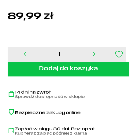
89,99
zł
ilość
Piórnik
2
Dodaj do koszyka
Komorowy
LEGIA
1916
14 dni na zwrot
Sprawdź dostępność w sklepie
Bezpieczne zakupy online
Zapłać w ciągu 30 dni. Bez opłat
Kup teraz zapłać później z Klarna