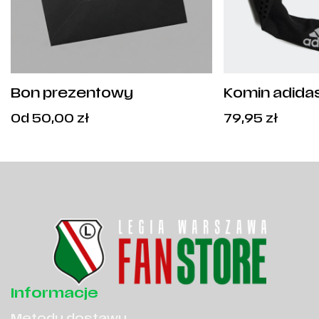
Bon prezentowy
Komin adidas
Cena
Od
50,00
zł
79,95
zł
od:
50,00
zł
.
Informacje