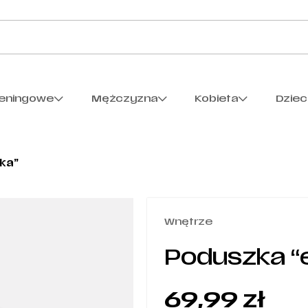
reningowe
Mężczyzna
Kobieta
Dzie
ka”
Wnętrze
Poduszka “
69,99
zł