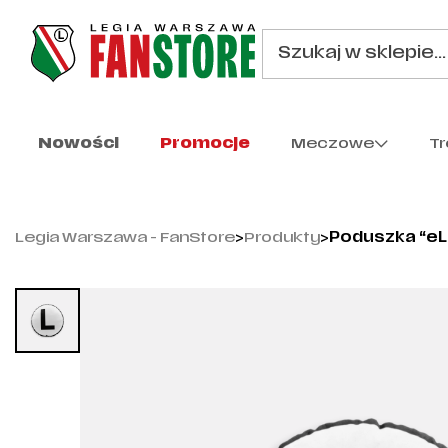
Nowości
Promocje
Meczowe
T
Legia Warszawa - FanStore
>
Produkty
>
Poduszka “eL