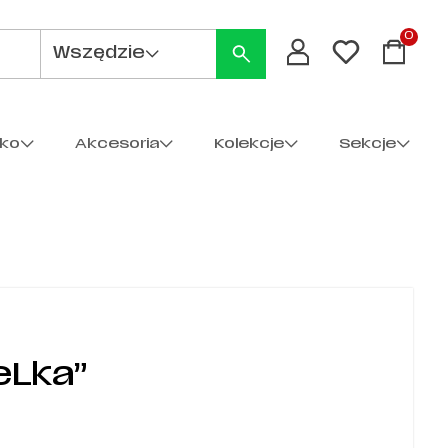
0
Wszędzie
cko
Akcesoria
Kolekcje
Sekcje
eLka”