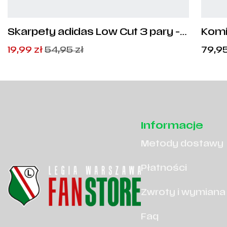
Skarpety adidas Low Cut 3 pary -
Komi
DZ9385
Pierwotna
Aktualna
19,99
zł
54,95
zł
79,9
cena
cena
wynosiła:
wynosi:
54,95
19,99
zł
zł
.
.
Informacje
Metody dostawy
Płatności
Zwroty i wymiana
Faq