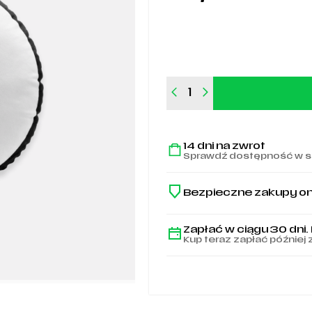
ilość
Poduszka
"eLka”
14 dni na zwrot
Sprawdź dostępność w s
Bezpieczne zakupy on
Zapłać w ciągu 30 dni.
Kup teraz zapłać później 