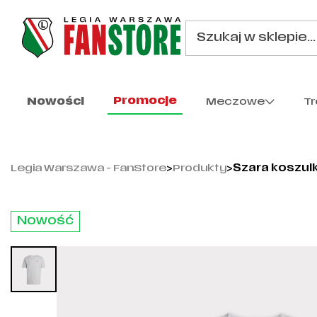
Promocje
Nowości
Meczowe
T
Legia Warszawa - FanStore
>
Produkty
>
Szara koszul
Nowość