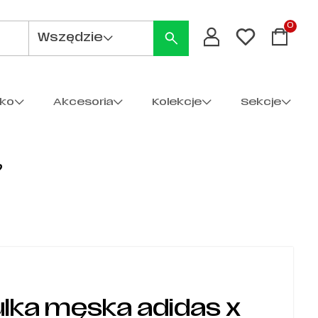
0
Wszędzie
cko
Akcesoria
Kolekcje
Sekcje
9
lka męska adidas x