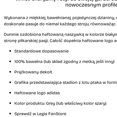
nowoczesnym profile
Wykonana z miękkiej,
bawełnianej,
pojedynczej dzianiny,
m
doskonale pasuje do niemal każdego stroju,
równoważąc l
Dumnie ozdobiona haftowaną naszywką w kolorze biały
stronę piłkarskiej pasji.
Całość dopełnia haftowane logo ad
Standardowe dopasowanie
100% bawełna (lub skład zgodny z metką,
jeśli inny)
Prążkowany dekolt
Grafika przedstawiająca stadion z lotu ptaka w form
Haftowane logo adidas
Kolor produktu:
Grey (lub właściwy kolor szary)
Sprawdź w Legia FanStore