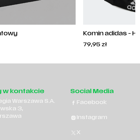
ntowy
Komin adidas - H
Cena
79,95
zł
od:
50,00
zł
.
 w kontakcie
Social Media
egia Warszawa S.A.
Facebook
owska 3,
rszawa
Instagram
X