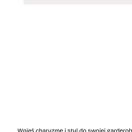
Wnieś charyzmę i styl do swojej garderoby