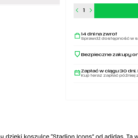
ilość
Szara
koszulka
męska
14 dni na zwrot
adidas
Sprawdź dostępność w s
x
Legia
Warszawa
Bezpieczne zakupy on
stadion
-
JZ5009
Zapłać w ciągu 30 dni.
Kup teraz zapłać później 
 dzięki koszulce “Stadion Icons” od adidas.
Ta w