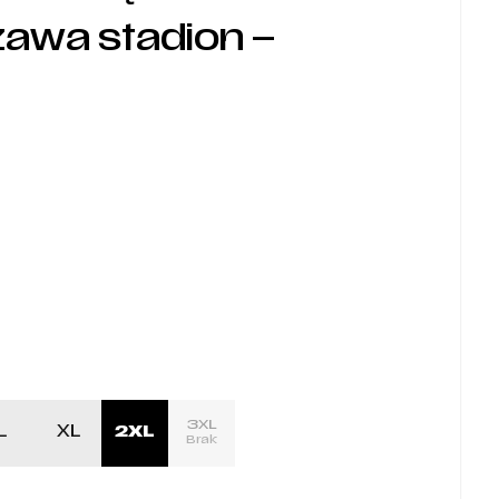
awa stadion –
3XL
L
XL
2XL
Brak