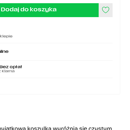
Dodaj do koszyka
klepie
line
 Bez opłat
z Klarna
yjątkowa koszulka wyróżnia się czystym,