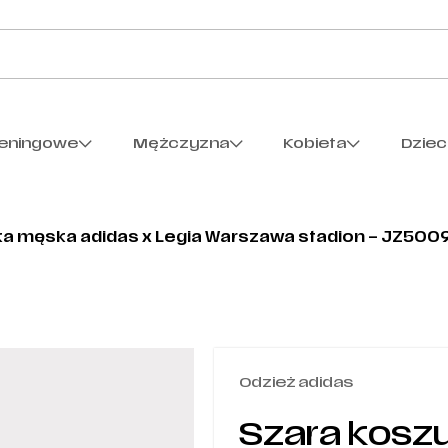
reningowe
Mężczyzna
Kobieta
Dzie
ka męska adidas x Legia Warszawa stadion – JZ500
Odzież adidas
Szara koszu