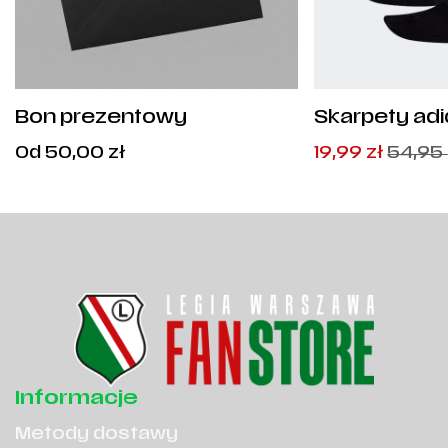
Bon prezentowy
Skarpety adi
pary - DZ93
Cena
Pierwotna
Aktualna
Od
50,00
zł
19,99
zł
54,95
od:
cena
cena
50,00
zł
.
wynosiła:
wynosi:
54,95
19,99
zł
zł
.
.
Informacje
Metody dostawy